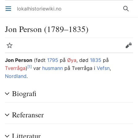
lokalhistoriewiki.no
Åpne hovedmenyen
Søk
Jon Person (1789–1835)
Overvåk
Rediger
Jon Person
(født
1795
på
Øya
, død
1835
på
[1]
Tverråga
)
var
husmann
på Tverråga i
Vefsn
,
Nordland
.
Biografi
Referanser
Litteratur