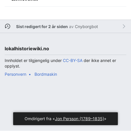
Sist redigert for 2 år siden
av
Cnyborgbot
lokalhistoriewiki.no
Innholdet er tilgjengelig under
CC-BY-SA
der ikke annet er
opplyst.
Personvern
Bordmaskin
Omdirigert fra «
Jon Persson (1789–1835)
»