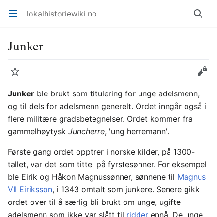
lokalhistoriewiki.no
Åpne hovedmenyen
Søk
Junker
Overvåk
Rediger
Junker
ble brukt som titulering for unge adelsmenn,
og til dels for adelsmenn generelt. Ordet inngår også i
flere militære gradsbetegnelser. Ordet kommer fra
gammelhøytysk
Juncherre
, 'ung herremann'.
Første gang ordet opptrer i norske kilder, på 1300-
tallet, var det som tittel på fyrstesønner. For eksempel
ble Eirik og Håkon Magnussønner, sønnene til
Magnus
VII Eiriksson
, i 1343 omtalt som junkere. Senere gikk
ordet over til å særlig bli brukt om unge, ugifte
adelsmenn som ikke var slått til
ridder
ennå. De unge