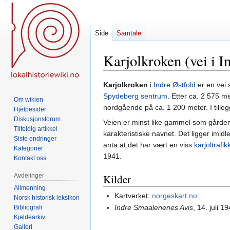
Side
Samtale
Karjolkroken (vei i I
Hopp
Hopp
Karjolkroken
i
Indre Østfold
er en vei 
til
til
Spydeberg sentrum
. Etter ca. 2 575 m
Om wikien
navigering
søk
nordgående på ca. 1 200 meter. I tilleg
Hjelpesider
Diskusjonsforum
Veien er minst like gammel som gårdene 
Tilfeldig artikkel
karakteristiske navnet. Det ligger imid
Siste endringer
anta at det har vært en viss
karjoltrafik
Kategorier
1941.
Kontakt oss
Avdelinger
Kilder
Allmenning
Kartverket:
norgeskart.no
Norsk historisk leksikon
Indre Smaalenenes Avis
, 14. juli 1
Bibliografi
Kjeldearkiv
Galleri