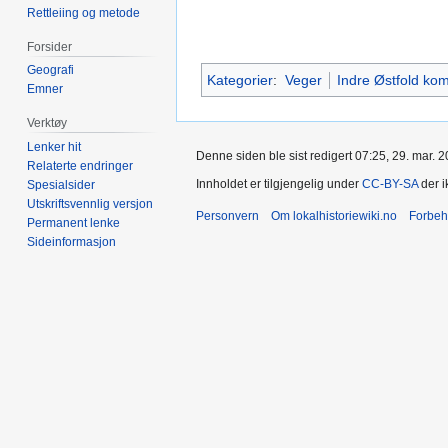
Rettleiing og metode
Forsider
Geografi
Kategorier
:
Veger
Indre Østfold k
Emner
Verktøy
Lenker hit
Denne siden ble sist redigert 07:25, 29. mar. 2
Relaterte endringer
Innholdet er tilgjengelig under
CC-BY-SA
der i
Spesialsider
Utskriftsvennlig versjon
Personvern
Om lokalhistoriewiki.no
Forbeh
Permanent lenke
Sideinformasjon