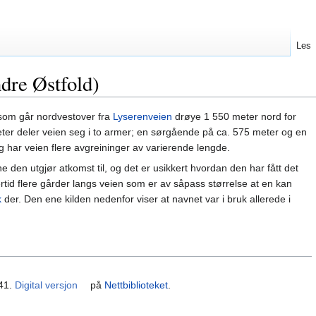
Les
ndre Østfold)
som går nordvestover fra
Lyserenveien
drøye 1 550 meter nord for
eter deler veien seg i to armer; en sørgående på ca. 575 meter og en
g har veien flere avgreininger av varierende lengde.
den utgjør atkomst til, og det er usikkert hvordan den har fått det
lertid flere gårder langs veien som er av såpass størrelse at en kan
k
der. Den ene kilden nedenfor viser at navnet var i bruk allerede i
941.
Digital versjon
på
Nettbiblioteket
.