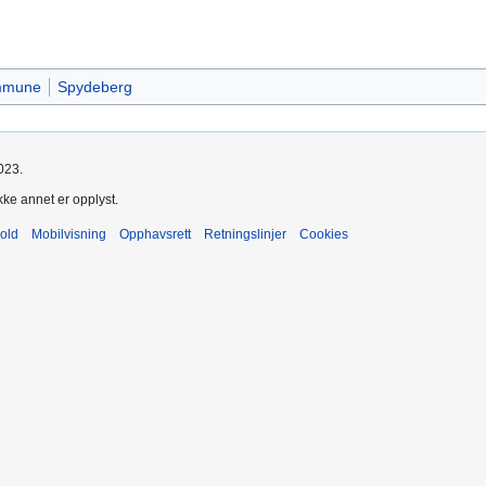
ommune
Spydeberg
023.
kke annet er opplyst.
old
Mobilvisning
Opphavsrett
Retningslinjer
Cookies