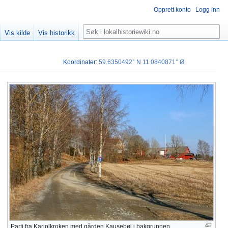
Opprett konto
Logg inn
Søk
Vis kilde
Vis historikk
Koordinater
:
59.6350492° N
11.0840871° Ø
Parti fra Karjolkroken med gården Kausebøl i bakgrunnen.