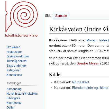
Side
Samtale
Kirkåsveien (Indre Ø
Hopp
Hopp
Kirkåsveien
i tettstedet
Mysen
i
Indre
til
til
nordøst etter 480 meter. Den danner 
Om wikien
navigering
søk
sted, slik at samlet lengde er 1 106 met
Hjelpesider
Diskusjonsforum
Veien har navn etter eiendommen Kirkås,
Tilfeldig artikkel
skilt ut fra gården
Søndre Mysen
i 191
Siste endringer
Kategorier
Kilder
Kontakt oss
Kartverket:
Norgeskart
Avdelinger
Kartverket:
Eiendomsinfo og -histor
Allmenning
Norsk historisk leksikon
Bibliografi
Kjeldearkiv
Galleri