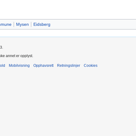
ommune
Mysen
Eidsberg
3.
kke annet er opplyst.
old
Mobilvisning
Opphavsrett
Retningslinjer
Cookies