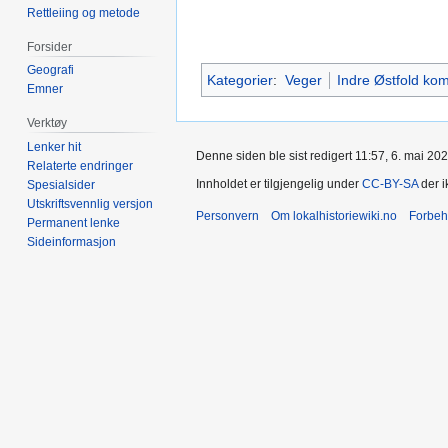
Rettleiing og metode
Forsider
Geografi
Kategorier
:
Veger
Indre Østfold k
Emner
Verktøy
Lenker hit
Denne siden ble sist redigert 11:57, 6. mai 202
Relaterte endringer
Innholdet er tilgjengelig under
CC-BY-SA
der i
Spesialsider
Utskriftsvennlig versjon
Personvern
Om lokalhistoriewiki.no
Forbeh
Permanent lenke
Sideinformasjon