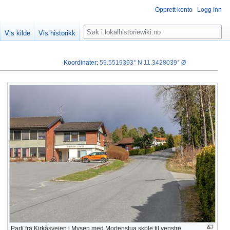
Opprett konto
Logg inn
Søk
Vis kilde
Vis historikk
Koordinater
:
59.5519393° N
11.3428039° Ø
Parti fra Kirkåsveien i Mysen med Mortenstua skole til venstre.