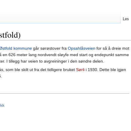
Les
stfold)
 Østfold kommune
går sørøstover fra
Opsahlåsveien
for så å dreie mot
så en 626 meter lang nordvendt sløyfe med start og endepunkt samme
er. I tillegg har veien to avgreininger i den søndre delen.
 som ble skilt ut fra det tidligere bruket
Sørli
i 1930. Dette ble igjen
6.
ikk