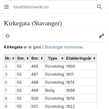
lokalhistoriewiki.no
Åpne hovedmenyen
Søk
Kirkegata (Stavanger)
Overvåk
Rediger
Kirkegata
er ei gate i
Stavanger kommune
.
Nr.
Gnr.
Bnr.
Type
Etableringsår
2
55
495
Forretning
1900
3
55
497
Forretning
1911
5
55
498
Forretning
1874
7
55
499
Bolig
1898
8
55
500
Forretning
1876
9
55
501
Forretning
1922