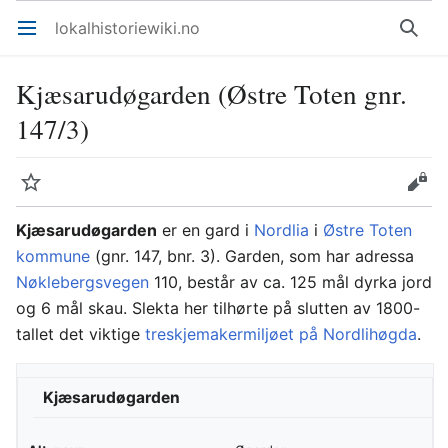
lokalhistoriewiki.no
Åpne hovedmenyen
Søk
Kjæsarudøgarden (Østre Toten gnr.
147/3)
Overvåk
Rediger
Kjæsarudøgarden
er en gard i
Nordlia
i
Østre Toten
kommune
(gnr. 147, bnr. 3). Garden, som har adressa
Nøklebergsvegen
110, består av ca. 125 mål dyrka jord
og 6 mål skau. Slekta her tilhørte på slutten av 1800-
tallet det viktige
treskjemakermiljøet på Nordlihøgda
.
Kjæsarudøgarden