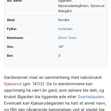
Alt. navn:
Øgarden,
Kjeserudødegården, Kjeserud
Ødegård
Sted:
Nordlia
Fylke:
Innlandet
Kommune:
Østre Toten
Gnr.:
147
Bnr:
3
Gardsnavnet viser en sammenheng med nabobruket
Kjæsarud
(gnr. 147/2). De to eiendommene kan
opprinnelig ha vært én gard, som seinere ble delt, og
bruket Øgarden ble liggende øde etter
Svartedauden
.
Eventuelt kan Kjæsarudøgarden ha hatt et annet navn,
og fått den nåværende betegnelsen ved at stedet ble