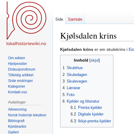
Side
Samtale
Kjølsdalen krins
Hopp
Hopp
Kjølsdalen krins
er ein skulekrins i
Ei
til
til
Om wikien
Innhold
navigering
søk
Hjelpesider
1
Skulehus
Diskusjonsforum
2
Skuledagen
Tilfeldig artikkel
Siste endringer
3
Skulevegen
Kategorier
4
Lærarar
Kontakt oss
5
Foto
6
Kjelder og litteratur
Avdelinger
6.1
Prenta kjelder
Allmenning
6.2
Digitale kjelder
Norsk historisk leksikon
Bibliografi
6.3
Ikkje-prenta kjelder
Kjeldearkiv
Galleri