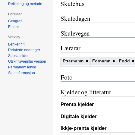
Skulehus
Rettleiing og metode
Forsider
Skuledagen
Geografi
Emner
Skulevegen
Verktøy
Lenker hit
Lærarar
Relaterte endringer
Spesialsider
Etternamn
Fornamn
Fødd
Utskriftsvennlig versjon
Permanent lenke
Sideinformasjon
Foto
Kjelder og litteratur
Prenta kjelder
Digitale kjelder
Ikkje-prenta kjelder