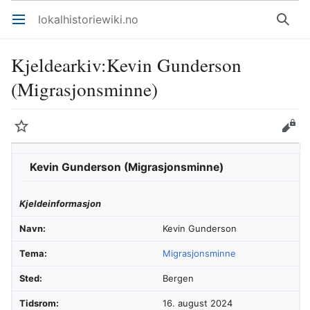
lokalhistoriewiki.no
Åpne hovedmenyen
Søk
Kjeldearkiv
:
Kevin Gunderson
(Migrasjonsminne)
Overvåk
Rediger
Kevin Gunderson (Migrasjonsminne)
Kjeldeinformasjon
Navn:
Kevin Gunderson
Tema:
Migrasjonsminne
Sted:
Bergen
Tidsrom:
16. august 2024