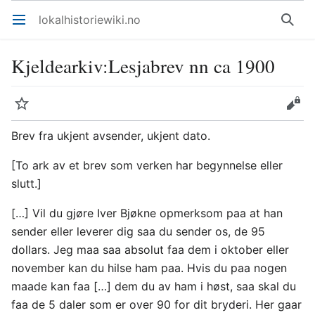
lokalhistoriewiki.no
Åpne hovedmenyen
Søk
Kjeldearkiv
:
Lesjabrev nn ca 1900
Overvåk
Rediger
Brev fra ukjent avsender, ukjent dato.
[To ark av et brev som verken har begynnelse eller
slutt.]
[…] Vil du gjøre Iver Bjøkne opmerksom paa at han
sender eller leverer dig saa du sender os, de 95
dollars. Jeg maa saa absolut faa dem i oktober eller
november kan du hilse ham paa. Hvis du paa nogen
maade kan faa […] dem du av ham i høst, saa skal du
faa de 5 daler som er over 90 for dit bryderi. Her gaar