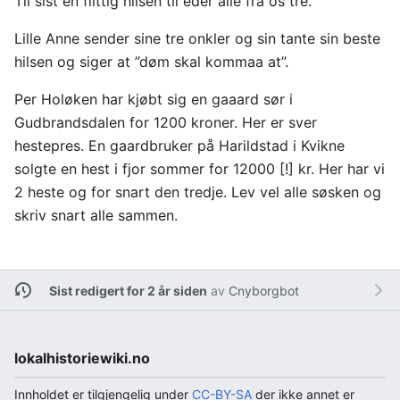
Til sist en flittig hilsen til eder alle fra os tre.
Lille Anne sender sine tre onkler og sin tante sin beste
hilsen og siger at ”døm skal kommaa at”.
Per Holøken har kjøbt sig en gaaard sør i
Gudbrandsdalen for 1200 kroner. Her er sver
hestepres. En gaardbruker på Harildstad i Kvikne
solgte en hest i fjor sommer for 12000 [!] kr. Her har vi
2 heste og for snart den tredje. Lev vel alle søsken og
skriv snart alle sammen.
Sist redigert for 2 år siden
av
Cnyborgbot
lokalhistoriewiki.no
Innholdet er tilgjengelig under
CC-BY-SA
der ikke annet er