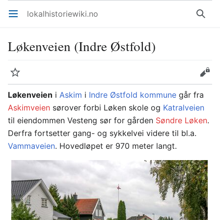
lokalhistoriewiki.no
Åpne hovedmenyen
Søk
Løkenveien (Indre Østfold)
Overvåk
Rediger
Løkenveien
i
Askim
i
Indre Østfold kommune
går fra
Askimveien
sørover forbi Løken skole og
Katralveien
til eiendommen Vesteng sør for gården
Søndre Løken
.
Derfra fortsetter gang- og sykkelvei videre til bl.a.
Vammaveien
. Hovedløpet er 970 meter langt.