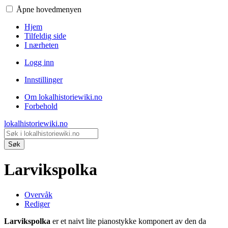
Åpne hovedmenyen
Hjem
Tilfeldig side
I nærheten
Logg inn
Innstillinger
Om lokalhistoriewiki.no
Forbehold
lokalhistoriewiki.no
Søk
Larvikspolka
Overvåk
Rediger
Larvikspolka
er et naivt lite pianostykke komponert av den da