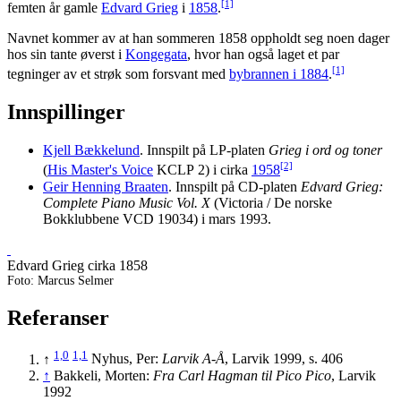
[1]
femten år gamle
Edvard Grieg
i
1858
.
Navnet kommer av at han sommeren 1858 oppholdt seg noen dager
hos sin tante øverst i
Kongegata
, hvor han også laget et par
[1]
tegninger av et strøk som forsvant med
bybrannen i 1884
.
Innspillinger
Kjell Bækkelund
. Innspilt på LP-platen
Grieg i ord og toner
[2]
(
His Master's Voice
KCLP 2) i cirka
1958
Geir Henning Braaten
. Innspilt på CD-platen
Edvard Grieg:
Complete Piano Music Vol. X
(Victoria / De norske
Bokklubbene VCD 19034) i mars 1993.
Edvard Grieg cirka 1858
Foto: Marcus Selmer
Referanser
1,0
1,1
↑
Nyhus, Per:
Larvik A-Å
, Larvik 1999, s. 406
↑
Bakkeli, Morten:
Fra Carl Hagman til Pico Pico
, Larvik
1992