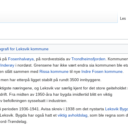
Les
iografi for Leksvik kommune
å på
Fosenhalvøya
, på nordvestsida av
Trondheimsfjorden
. Kommune
g
Inderøy
i nordøst. Grensene har ikke vært endra sia kommunen ble etab
nen slått sammen med
Rissa kommune
til nye
Indre Fosen kommune
.
, men har etterpå ligget stabilt på rundt 3500 innbyggere.
ktigste næringene, og Leksvik var særlig kjent for det store geiteholdet s
 drift. Fra midten av 1950-åra har bygda imidlertid blitt en viktig
 befolkningen sysselsatt i industrien.
k i perioden 1936-1941. Avisa skreiv i 1938 om det nystarta
Leksvik Byg
ra Leksvik. Bygda har også hatt et
viktig avholdslag
, som ble regna som d
 Nord-Trøndelag.