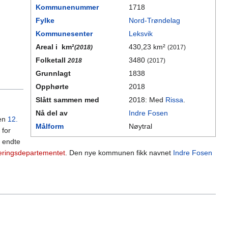
Kommunenummer
1718
Fylke
Nord-Trøndelag
Kommunesenter
Leksvik
Areal i km²
430,23 km²
(2018)
(2017)
Folketall
3480
2018
(2017)
Grunnlagt
1838
Opphørte
2018
Slått sammen med
2018: Med
Rissa
.
Nå del av
Indre Fosen
den
12.
Målform
Nøytral
 for
 endte
ringsdepartementet
. Den nye kommunen fikk navnet
Indre Fosen