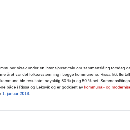
ommuner skrev under en intensjonsavtale om sammenslåing torsdag 
e året var det folkeavstemning i begge kommunene. Rissa fikk flertall
 kommune ble resultatet nøyaktig 50 % ja og 50 % nei. Sammenslåinga
ne både i Rissa og Leksvik og er godkjent av
kommunal- og modernise
en
1. januar
2018
.