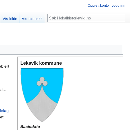
Opprett konto
Logg inn
Søk
Vis kilde
Vis historikk
n
Leksvik kommune
lert i
itt.
delag
et
Basisdata