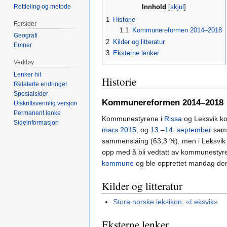
Rettleiing og metode
Innhold
1
Historie
Forsider
1.1
Kommunereformen 2014–2018
Geografi
2
Kilder og litteratur
Emner
3
Eksterne lenker
Verktøy
Lenker hit
Historie
Relaterte endringer
Spesialsider
Kommunereformen 2014–2018
Utskriftsvennlig versjon
Permanent lenke
Kommunestyrene i
Rissa
og Leksvik k
Sideinformasjon
mars
2015
, og
13.
–
14. september
samm
sammenslåing (63,3 %), men i Leksvik
opp med å bli vedtatt av kommunestyre
kommune
og ble opprettet mandag d
Kilder og litteratur
Store norske leksikon: «Leksvik»
Eksterne lenker