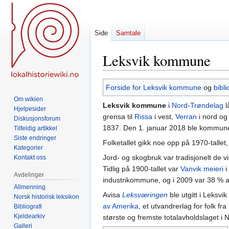
Side
Samtale
Leksvik kommune
Hopp
Hopp
Forside for Leksvik kommune
og
bibl
til
til
Om wikien
Leksvik kommune
i
Nord-Trøndelag
l
navigering
søk
Hjelpesider
grensa til
Rissa
i vest,
Verran
i nord o
Diskusjonsforum
1837. Den 1. januar 2018 ble kommu
Tilfeldig artikkel
Siste endringer
Folketallet gikk noe opp på 1970-tallet
Kategorier
Jord- og skogbruk var tradisjonelt de vi
Kontakt oss
Tidlig på 1900-tallet var
Vanvik meieri
i
Avdelinger
industrikommune, og i 2009 var 38 % av
Allmenning
Avisa
Leksværingen
ble utgitt i Leksvi
Norsk historisk leksikon
av Amerika
, et utvandrerlag for folk f
Bibliografi
Kjeldearkiv
største og fremste totalavholdslaget i
Galleri