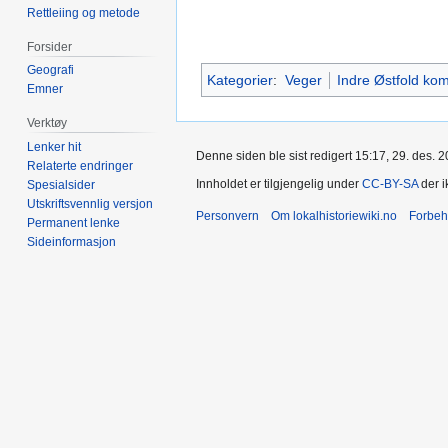
Rettleiing og metode
Forsider
Geografi
Kategorier
:
Veger
Indre Østfold k
Emner
Verktøy
Lenker hit
Denne siden ble sist redigert 15:17, 29. des. 2
Relaterte endringer
Innholdet er tilgjengelig under
CC-BY-SA
der i
Spesialsider
Utskriftsvennlig versjon
Personvern
Om lokalhistoriewiki.no
Forbeh
Permanent lenke
Sideinformasjon