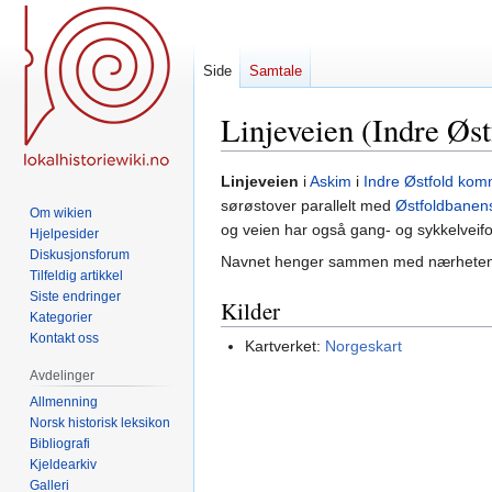
Side
Samtale
Linjeveien (Indre Øst
Hopp
Hopp
Linjeveien
i
Askim
i
Indre Østfold ko
til
til
sørøstover parallelt med
Østfoldbanens
Om wikien
navigering
søk
og veien har også gang- og sykkelveifo
Hjelpesider
Diskusjonsforum
Navnet henger sammen med nærheten t
Tilfeldig artikkel
Siste endringer
Kilder
Kategorier
Kontakt oss
Kartverket:
Norgeskart
Avdelinger
Allmenning
Norsk historisk leksikon
Bibliografi
Kjeldearkiv
Galleri