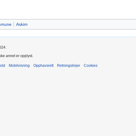
ommune
Askim
024.
kke annet er opplyst.
old
Mobilvisning
Opphavsrett
Retningslinjer
Cookies