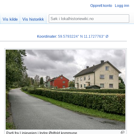
Opprett konto
Logg inn
Søk
Vis kilde
Vis historikk
Koordinater
:
59.5793224° N
11.1727763° Ø
Parti fra Linjeveien i Indre Østfold kommune.