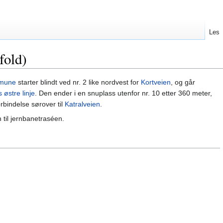
Les
fold)
mmune
starter blindt ved nr. 2 like nordvest for
Kortveien
, og går
 østre linje
. Den ender i en snuplass utenfor nr. 10 etter 360 meter,
rbindelse sørover til
Katralveien
.
il jernbanetraséen.