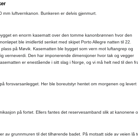
ker
0 mm luftvernkanon. Bunkeren er delvis gjenmurt.
bygget en enorm kasematt over den tomme kanonbrønnen hvor den
nonløpet ble imidlertid senket med skipet Porto Allegre natten til 22.
 plass på Møvik. Kasematten ble bygget som vern mot luftangrep og
lig verneverdi. Den har imponerende dimensjoner hvor tak og vegger
asematten er enestående i sitt slag i Norge, og vi må helt ned til den 
å forsvarsanlegget. Her ble boreutstyr hentet om morgenen og levert i
unikasjon på fortet. Ellers fantes det reservesamband slik at kanonene 
ter av grunnmuren til det tilhørende badet. På motsatt side av veien l