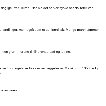
ige livet i leiren. Her ble det servert tyske spesialiteter ved
krigshandlinger, men også som et sanitærtiltak. Mange mann sammen
nnes grunnmurene til tilhørende bad og latrine.
r Stortingets vedtak om nedleggelse av Møvik fort i 1959, solgt
en.
de av veien.