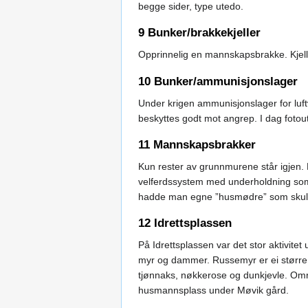
begge sider, type utedo.
9 Bunker/brakkekjeller
Opprinnelig en mannskapsbrakke. Kjell
10 Bunker/ammunisjonslager
Under krigen ammunisjonslager for luf
beskyttes godt mot angrep. I dag fotouts
11 Mannskapsbrakker
Kun rester av grunnmurene står igjen. 
velferdssystem med underholdning som f
hadde man egne ”husmødre” som skulle 
12 Idrettsplassen
På Idrettsplassen var det stor aktivitet
myr og dammer. Russemyr er ei større “
tjønnaks, nøkkerose og dunkjevle. Områd
husmannsplass under Møvik gård.