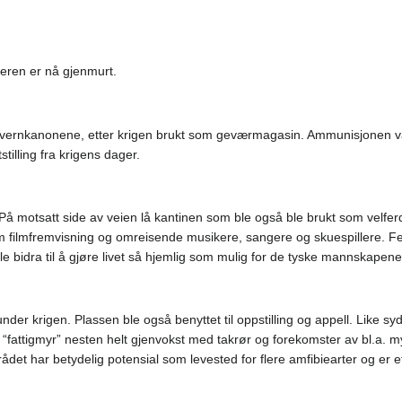
eren er nå gjenmurt.
tvernkanonene, etter krigen brukt som geværmagasin. Ammunisjonen var 
tilling fra krigens dager.
På motsatt side av veien lå kantinen som ble også ble brukt som velfe
ilmfremvisning og omreisende musikere, sangere og skuespillere. Feirin
bidra til å gjøre livet så hjemlig som mulig for de tyske mannskapene
 under krigen. Plassen ble også benyttet til oppstilling og appell. Like
fattigmyr” nesten helt gjenvokst med takrør og forekomster av bl.a. my
et har betydelig potensial som levested for flere amfibiearter og er e