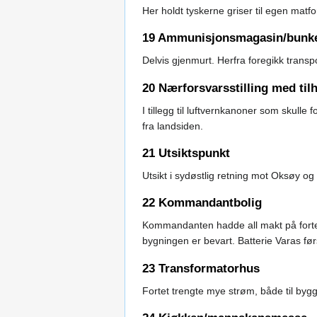
Her holdt tyskerne griser til egen matf
19 Ammunisjonsmagasin/bunk
Delvis gjenmurt. Herfra foregikk transp
20 Nærforsvarsstilling med ti
I tillegg til luftvernkanoner som skull
fra landsiden.
21 Utsiktspunkt
Utsikt i sydøstlig retning mot Oksøy o
22 Kommandantbolig
Kommandanten hadde all makt på fortet
bygningen er bevart. Batterie Varas f
23 Transformatorhus
Fortet trengte mye strøm, både til byg