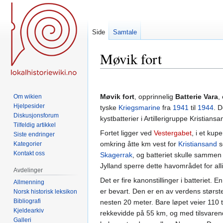
Side
Samtale
Møvik fort
Hopp
Hopp
til
til
Møvik fort
, opprinnelig
Batterie Vara
,
Om wikien
navigering
søk
Hjelpesider
tyske
Kriegsmarine
fra
1941
til
1944
. 
Diskusjonsforum
kystbatterier i Artillerigruppe Kristiansa
Tilfeldig artikkel
Fortet ligger ved
Vestergabet
, i et ku
Siste endringer
omkring åtte km vest for
Kristiansand
s
Kategorier
Kontakt oss
Skagerrak
, og batteriet skulle sammen
Jylland sperre dette havområdet for all
Avdelinger
Det er fire kanonstillinger i batteriet. 
Allmenning
er bevart. Den er en av verdens størs
Norsk historisk leksikon
Bibliografi
nesten 20 meter. Bare løpet veier 11
Kjeldearkiv
rekkevidde på 55 km, og med tilsvare
Galleri