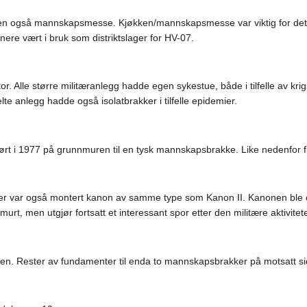
gen også mannskapsmesse. Kjøkken/mannskapsmesse var viktig for det dagl
ere vært i bruk som distriktslager for HV-07.
r. Alle større militæranlegg hadde egen sykestue, både i tilfelle av 
lte anlegg hadde også isolatbrakker i tilfelle epidemier.
ørt i 1977 på grunnmuren til en tysk mannskapsbrakke. Like nedenfor fi
 var også montert kanon av samme type som Kanon II. Kanonen ble ette
t, men utgjør fortsatt et interessant spor etter den militære aktivitet
en. Rester av fundamenter til enda to mannskapsbrakker på motsatt si