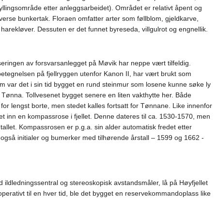
fyllingsområde etter anleggsarbeidet). Området er relativt åpent og
verse bunkertak. Floraen omfatter arter som føllblom, gjeldkarve,
arekløver. Dessuten er det funnet byreseda, villgulrot og engnellik.
liseringen av forsvarsanlegget på Møvik har neppe vært tilfeldig.
betegnelsen på fjellryggen utenfor Kanon II, har vært brukt som
som var det i sin tid bygget en rund steinmur som losene kunne søke ly
Tønna. Tollvesenet bygget senere en liten vakthytte her. Både
for lengst borte, men stedet kalles fortsatt for Tønnane. Like innenfor
inn en kompassrose i fjellet. Denne dateres til ca. 1530-1570, men
tallet. Kompassrosen er p.g.a. sin alder automatisk fredet etter
 også initialer og bumerker med tilhørende årstall – 1599 og 1662 -
ldledningssentral og stereoskopisk avstandsmåler, lå på Høyfjellet
perativt til en hver tid, ble det bygget en reservekommandoplass like