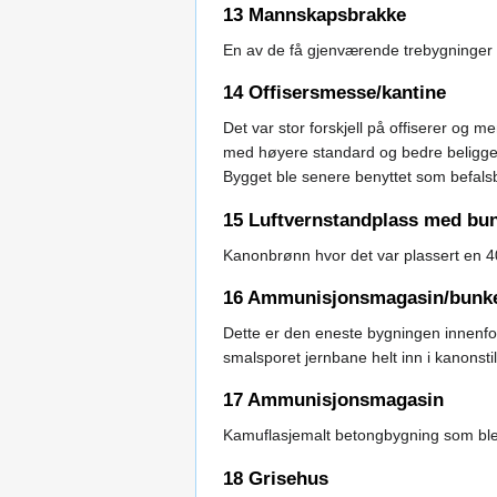
13 Mannskapsbrakke
En av de få gjenværende trebygninger 
14 Offisersmesse/kantine
Det var stor forskjell på offiserer og
med høyere standard og bedre beliggenh
Bygget ble senere benyttet som befalsbr
15 Luftvernstandplass med bu
Kanonbrønn hvor det var plassert en 4
16 Ammunisjonsmagasin/bunk
Dette er den eneste bygningen innenfor
smalsporet jernbane helt inn i kanonsti
17 Ammunisjonsmagasin
Kamuflasjemalt betongbygning som ble o
18 Grisehus