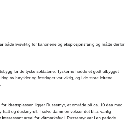
både livsviktig for kanonene og eksplosjonsfarlig og måtte derfor
rdsbygg for de tyske soldatene. Tyskerne hadde et godt utbygget
g av høytider og festdager var viktig, og i de store leirene
.
 syd for idrettsplassen ligger Russemyr, et område på ca. 10 daa med
rhatt og duskmyrull. I selve dammen vokser det bl.a. vanlig
t interessant areal for våtmarksfugl. Russemyr var i en periode