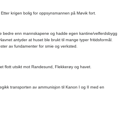
Etter krigen bolig for oppsynsmannen på Møvik fort.
 bodde bedre enn mannskapene og hadde egen kantine/velferdsbygg
et antyder at huset ble brukt til mange typer fritidsformål.
rester av fundamenter for smie og verksted.
t flott utsikt mot Randesund, Flekkerøy og havet.
egikk transporten av ammunisjon til Kanon I og II med en