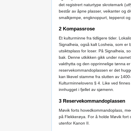
det registrert naturtype skrotemark (ut
består av åpne plasser, veikanter og di
smalkjempe, engknoppurt, tepperot og h
2 Kompassrose
Et kulturminne fra tidligere tider. Loka
Signalheia, også kalt Losheia, som er 
utsiktsplass for loser. På Signalheia, 
bak. Denne utkikken gikk under navnet 
vakthytta og den opprinnelige tønna er 
reservekommandoplassen er det hugget 
kan likevel stamme fra slutten av 1400-
Kulturminnelovens § 4. Like ved finnes
innhugget i fjellet av sjømenn.
3 Reservekommandoplassen
Møvik forts hovedkommandoplass, med i
på Flekkerøya. For å holde Møvik fort o
utenfor Kanon II.