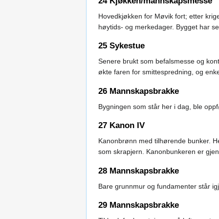
24 Kjøkken/mannskapsmesse
Hovedkjøkken for Møvik fort; etter kri
høytids- og merkedager. Bygget har sen
25 Sykestue
Senere brukt som befalsmesse og konto
økte faren for smittespredning, og enke
26 Mannskapsbrakke
Bygningen som står her i dag, ble oppf
27 Kanon IV
Kanonbrønn med tilhørende bunker. Her
som skrapjern. Kanonbunkeren er gjenmur
28 Mannskapsbrakke
Bare grunnmur og fundamenter står igj
29 Mannskapsbrakke