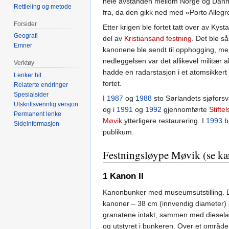
hele avstanden mellom Norge og Danm
Rettleiing og metode
fra, da den gikk ned med «Porto Allegr
Forsider
Etter krigen ble fortet tatt over av Kysta
Geografi
del av
Kristiansand festning
. Det ble s
Emner
kanonene ble sendt til opphogging, men
nedleggelsen var det allikevel militær ak
Verktøy
hadde en radarstasjon i et atomsikker
Lenker hit
fortet.
Relaterte endringer
Spesialsider
I
1987
og
1988
sto Sørlandets sjøforsva
Utskriftsvennlig versjon
og i
1991
og
1992
gjennomførte
Stift
Permanent lenke
Møvik
ytterligere restaurering. I
1993
bl
Sideinformasjon
publikum.
Festningsløype Møvik (se ka
1 Kanon II
Kanonbunker med museumsutstilling. D
kanoner – 38 cm (innvendig diameter) – 
granatene intakt, sammen med dieselagg
og utstyret i bunkeren. Over et område