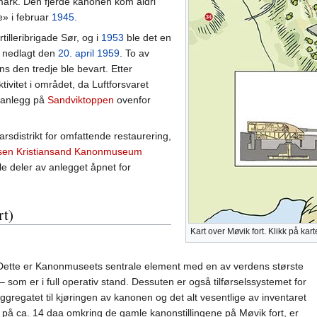
ark. Den fjerde kanonen kom aldri
e» i februar
1945
.
rtilleribrigade Sør, og i
1953
ble det en
å nedlagt den
20. april
1959
. To av
s den tredje ble bevart. Etter
tivitet i området, da Luftforsvaret
t anlegg på
Sandviktoppen
ovenfor
rsdistrikt for omfattende restaurering,
elsen Kristiansand Kanonmuseum
e deler av anlegget åpnet for
rt)
Kart over Møvik fort. Klikk på kart
ette er Kanonmuseets sentrale element med en av verdens største
som er i full operativ stand. Dessuten er også tilførselssystemet for
regatet til kjøringen av kanonen og det alt vesentlige av inventaret
 på ca. 14 daa omkring de gamle kanonstillingene på Møvik fort, er