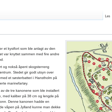
Les
 er et kystfort som ble anlagt av den
Det var knyttet sammen med fire andre
nd.
pert og nokså åpent skogsterreng
entrum. Stedet gir godt utsyn over
 med et søsterbatteri i Hanstholm på
ierte marinefartøy.
En av de tre kanonene som ble installert
te, med kaliber på 38 cm og lengde på
0 tonn. Denne kanonen hadde en
nde våpen på Jylland kunne man dekke