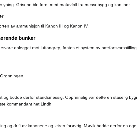
orsyning. Grisene ble foret med matavfall fra messebygg og kantiner.
er
orten av ammunisjon til Kanon III og Kanon IV.
lhørende bunker
e forsvare anlegget mot luftangrep, fantes et system av nærforsvarsstilli
g Grønningen.
 og bodde derfor standsmessig. Opprinnelig var dette en staselig byg
ørste kommandant het Lindh.
ging og drift av kanonene og leiren forøvrig. Møvik hadde derfor en ege