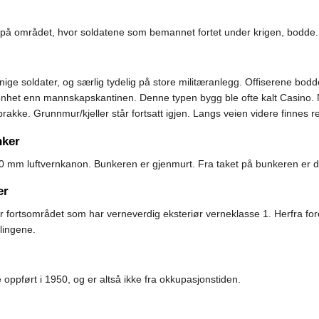
på området, hvor soldatene som bemannet fortet under krigen, bodde. 
 menige soldater, og særlig tydelig på store militæranlegg. Offiserene
et enn mannskapskantinen. Denne typen bygg ble ofte kalt Casino. Navn
akke. Grunnmur/kjeller står fortsatt igjen. Langs veien videre finnes 
nker
0 mm luftvernkanon. Bunkeren er gjenmurt. Fra taket på bunkeren er de
er
 fortsområdet som har verneverdig eksteriør verneklasse 1. Herfra for
llingene.
ppført i 1950, og er altså ikke fra okkupasjonstiden.