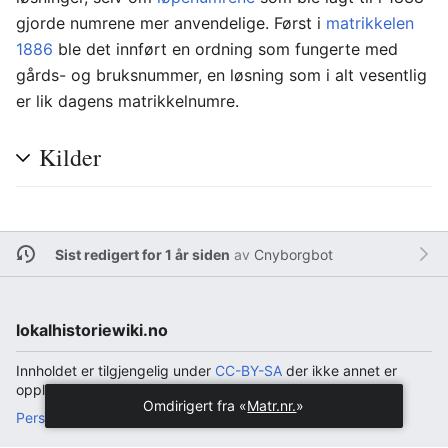
gjorde numrene mer anvendelige. Først i
matrikkelen
1886
ble det innført en ordning som fungerte med
gårds- og bruksnummer, en løsning som i alt vesentlig
er lik dagens matrikkelnumre.
Kilder
Sist redigert for 1 år siden
av
Cnyborgbot
lokalhistoriewiki.no
Innholdet er tilgjengelig under
CC-BY-SA
der ikke annet er
opplyst.
Omdirigert fra «
Matr.nr.
»
Personvern
Bordmaskin