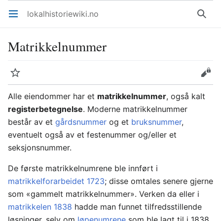
lokalhistoriewiki.no
Åpne hovedmenyen
Søk
Matrikkelnummer
Overvåk
Rediger
Alle eiendommer har et
matrikkelnummer
, også kalt
registerbetegnelse
. Moderne matrikkelnummer
består av et
gårdsnummer
og et
bruksnummer
,
eventuelt også av et festenummer og/eller et
seksjonsnummer.
De første matrikkelnumrene ble innført i
matrikkelforarbeidet 1723
; disse omtales senere gjerne
som «gammelt matrikkelnummer». Verken da eller i
matrikkelen 1838
hadde man funnet tilfredsstillende
løsninger, selv om
løpenumrene
som ble lagt til i 1838