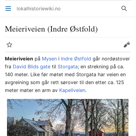
lokalhistoriewiki.no
Åpne hovedmenyen
Søk
Meieriveien (Indre Østfold)
Overvåk
Rediger
Meieriveien
på
Mysen
i
Indre Østfold
går nordøstover
fra
David Blids gate
til
Storgata
; en strekning på ca.
140 meter. Like før møtet med Storgata har veien en
avgreining som går rett sørover til den etter ca. 125
meter møter en arm av
Kapellveien
.