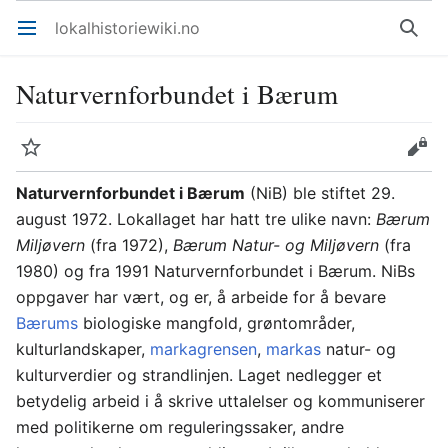
lokalhistoriewiki.no
Åpne hovedmenyen
Søk
Naturvernforbundet i Bærum
Overvåk
Rediger
Naturvernforbundet i Bærum
(NiB) ble stiftet 29.
august 1972. Lokallaget har hatt tre ulike navn:
Bærum
Miljøvern
(fra 1972),
Bærum Natur- og Miljøvern
(fra
1980) og fra 1991 Naturvernforbundet i Bærum. NiBs
oppgaver har vært, og er, å arbeide for å bevare
Bærums
biologiske mangfold, grøntområder,
kulturlandskaper,
markagrensen
,
markas
natur- og
kulturverdier og strandlinjen. Laget nedlegger et
betydelig arbeid i å skrive uttalelser og kommuniserer
med politikerne om reguleringssaker, andre