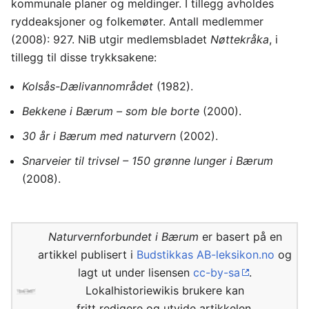
kommunale planer og meldinger. I tillegg avholdes
ryddeaksjoner og folkemøter. Antall medlemmer
(2008): 927. NiB utgir medlemsbladet
Nøttekråka
, i
tillegg til disse trykksakene:
Kolsås-Dælivannområdet
(1982).
Bekkene i Bærum – som ble borte
(2000).
30 år i Bærum med naturvern
(2002).
Snarveier til trivsel – 150 grønne lunger i Bærum
(2008).
Naturvernforbundet i Bærum
er basert på en
artikkel publisert i
Budstikkas AB-leksikon.no
og
lagt ut under lisensen
cc-by-sa
.
Lokalhistoriewikis brukere kan
fritt redigere og utvide artikkelen.