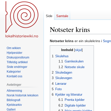
Side
Samtale
Notseter krins
Hopp
Hopp
Notseter krins
er ein skulekrins i
Sogn
til
til
Om wikien
Innhold
navigering
søk
Hjelpesider
1
Skulehus
Diskusjonsforum
1.1
Gamleskulen
Tilfeldig artikkel
1.2
Notsete skule
Siste endringer
Kategorier
2
Skuledagen
Kontakt oss
3
Skulevegen
4
Lærarar
Avdelinger
5
Foto
Allmenning
6
Kjelder og litteratur
Norsk historisk leksikon
6.1
Prenta kjelder
Bibliografi
Kjeldearkiv
6.2
Digitale kjelder
Galleri
6.3
Ikkje-prenta kjelder