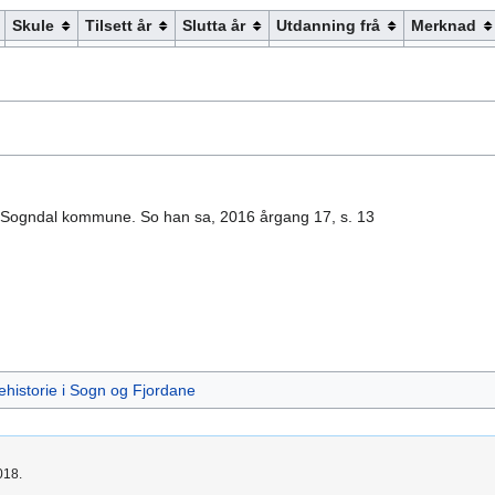
Skule
Tilsett år
Slutta år
Utdanning frå
Merknad
 i Sogndal kommune. So han sa, 2016 årgang 17, s. 13
ehistorie i Sogn og Fjordane
018.