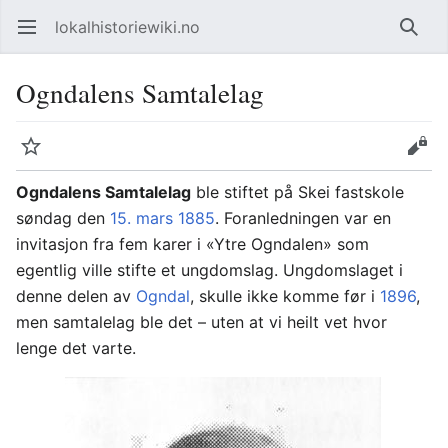
lokalhistoriewiki.no
Åpne hovedmenyen
Søk
Ogndalens Samtalelag
Overvåk
Rediger
Ogndalens Samtalelag
ble stiftet på Skei fastskole
søndag den
15. mars
1885
. Foranledningen var en
invitasjon fra fem karer i «Ytre Ogndalen» som
egentlig ville stifte et ungdomslag. Ungdomslaget i
denne delen av
Ogndal
, skulle ikke komme før i
1896
,
men samtalelag ble det – uten at vi heilt vet hvor
lenge det varte.