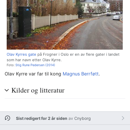
Olav Kyrres gate
på Frogner i Oslo er en av flere gater i landet
som har navn etter Olav Kyrre.
Foto:
Stig Rune Pedersen (2014)
Olav Kyrre var far til kong
Magnus Berrføtt
.
Kilder og litteratur
Sist redigert for 2 år siden
av
Cnyborg