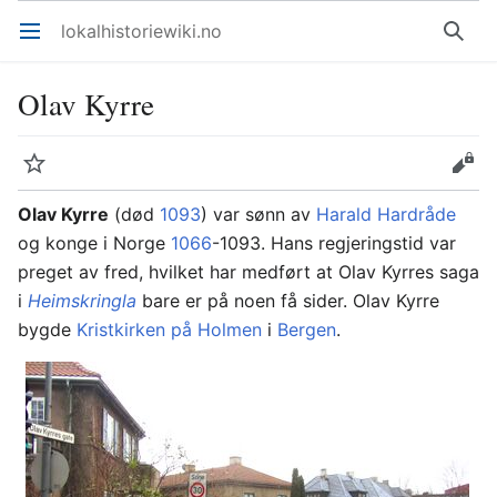
lokalhistoriewiki.no
Åpne hovedmenyen
Søk
Olav Kyrre
Overvåk
Rediger
Olav Kyrre
(død
1093
) var sønn av
Harald Hardråde
og konge i Norge
1066
-1093. Hans regjeringstid var
preget av fred, hvilket har medført at Olav Kyrres saga
i
Heimskringla
bare er på noen få sider. Olav Kyrre
bygde
Kristkirken på Holmen
i
Bergen
.