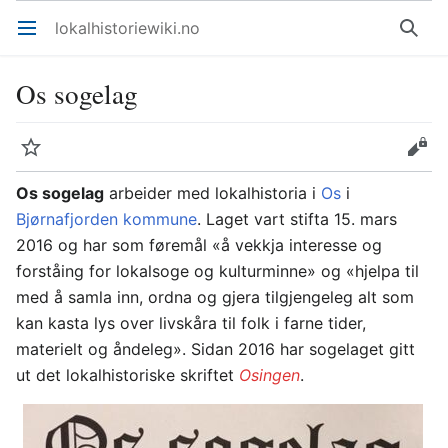
lokalhistoriewiki.no
Åpne hovedmenyen
Søk
Os sogelag
Overvåk
Rediger
Os sogelag
arbeider med lokalhistoria i
Os
i
Bjørnafjorden kommune
. Laget vart stifta 15. mars
2016 og har som føremål «å vekkja interesse og
forståing for lokalsoge og kulturminne» og «hjelpa til
med å samla inn, ordna og gjera tilgjengeleg alt som
kan kasta lys over livskåra til folk i farne tider,
materielt og åndeleg». Sidan 2016 har sogelaget gitt
ut det lokalhistoriske skriftet
Osingen
.