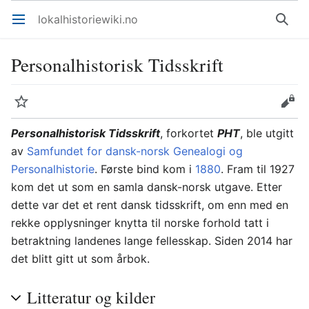
lokalhistoriewiki.no
Åpne hovedmenyen
Søk
Personalhistorisk Tidsskrift
Overvåk
Rediger
Personalhistorisk Tidsskrift
, forkortet
PHT
, ble utgitt
av
Samfundet for dansk-norsk Genealogi og
Personalhistorie
. Første bind kom i
1880
. Fram til 1927
kom det ut som en samla dansk-norsk utgave. Etter
dette var det et rent dansk tidsskrift, om enn med en
rekke opplysninger knytta til norske forhold tatt i
betraktning landenes lange fellesskap. Siden 2014 har
det blitt gitt ut som årbok.
Litteratur og kilder