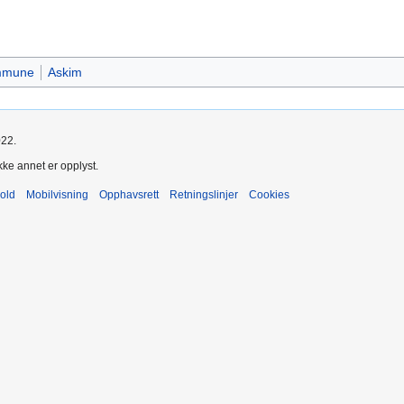
ommune
Askim
022.
kke annet er opplyst.
old
Mobilvisning
Opphavsrett
Retningslinjer
Cookies