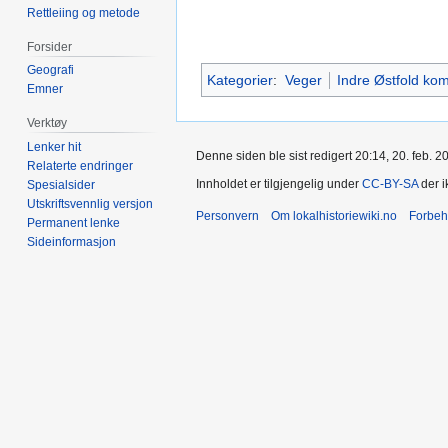
Rettleiing og metode
Forsider
Geografi
Kategorier
:
Veger
Indre Østfold k
Emner
Verktøy
Lenker hit
Denne siden ble sist redigert 20:14, 20. feb. 2
Relaterte endringer
Innholdet er tilgjengelig under
CC-BY-SA
der i
Spesialsider
Utskriftsvennlig versjon
Personvern
Om lokalhistoriewiki.no
Forbeh
Permanent lenke
Sideinformasjon