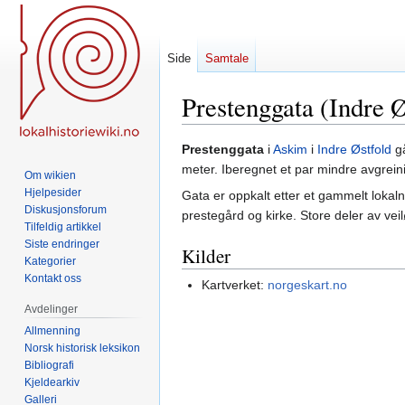
Side
Samtale
Prestenggata (Indre Ø
Hopp
Hopp
Prestenggata
i
Askim
i
Indre Østfold
gå
til
til
meter. Iberegnet et par mindre avgrein
Om wikien
navigering
søk
Hjelpesider
Gata er oppkalt etter et gammelt loka
Diskusjonsforum
prestegård og kirke. Store deler av vei
Tilfeldig artikkel
Siste endringer
Kilder
Kategorier
Kontakt oss
Kartverket:
norgeskart.no
Avdelinger
Allmenning
Norsk historisk leksikon
Bibliografi
Kjeldearkiv
Galleri