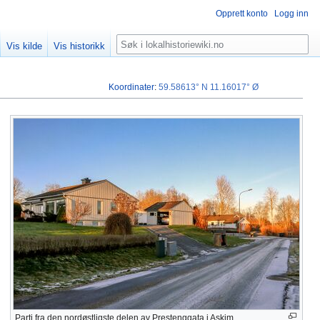
Opprett konto
Logg inn
Søk
Vis kilde
Vis historikk
Koordinater
:
59.58613° N
11.16017° Ø
Parti fra den nordøstligste delen av Prestenggata i Askim.