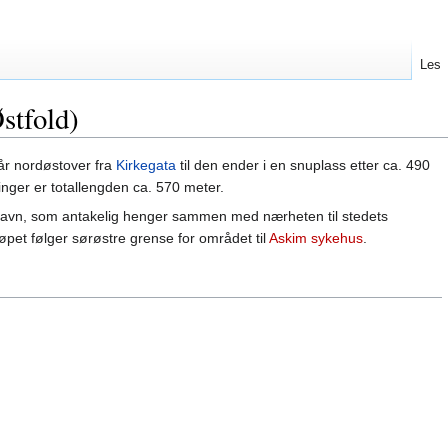
Les
stfold)
r nordøstover fra
Kirkegata
til den ender i en snuplass etter ca. 490
inger er totallengden ca. 570 meter.
lnavn, som antakelig henger sammen med nærheten til stedets
løpet følger sørøstre grense for området til
Askim sykehus
.