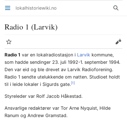
lokalhistoriewiki.no
Åpne hovedmenyen
Søk
Radio 1 (Larvik)
Overvåk
Rediger
Radio 1
var en lokalradiostasjon i
Larvik
kommune,
som hadde sendinger 23. juli 1992-1. september 1994.
Den var eid og ble drevet av Larvik Radioforening.
Radio 1 sendte utelukkende om natten. Studioet holdt
[1]
til i leide lokaler i Sigurds gate.
Styreleder var Rolf Jacob Håkestad.
Ansvarlige redaktører var Tor Arne Nyquist, Hilde
Ranum og Andrew Gramstad.