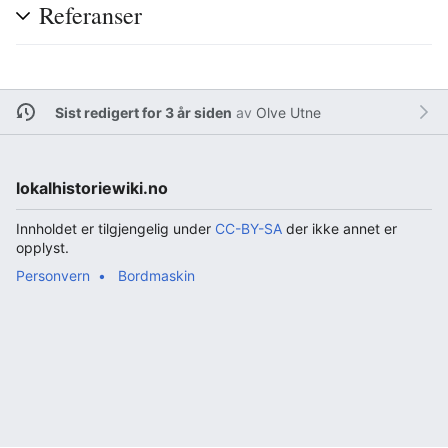
Referanser
Sist redigert for 3 år siden
av
Olve Utne
lokalhistoriewiki.no
Innholdet er tilgjengelig under
CC-BY-SA
der ikke annet er
opplyst.
Personvern
Bordmaskin