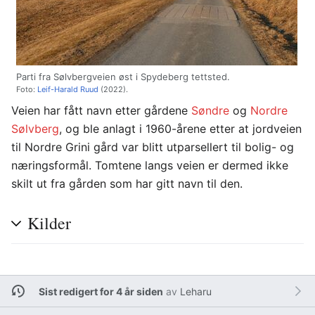
Parti fra Sølvbergveien øst i Spydeberg tettsted.
Foto:
Leif-Harald Ruud
(2022).
Veien har fått navn etter gårdene
Søndre
og
Nordre
Sølvberg
, og ble anlagt i 1960-årene etter at jordveien
til Nordre Grini gård var blitt utparsellert til bolig- og
næringsformål. Tomtene langs veien er dermed ikke
skilt ut fra gården som har gitt navn til den.
Kilder
Sist redigert for 4 år siden
av
Leharu