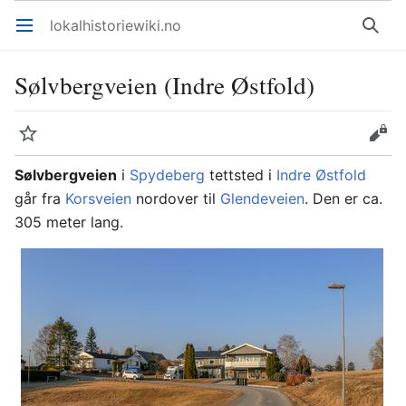
lokalhistoriewiki.no
Åpne hovedmenyen
Søk
Sølvbergveien (Indre Østfold)
Overvåk
Rediger
Sølvbergveien
i
Spydeberg
tettsted i
Indre Østfold
går fra
Korsveien
nordover til
Glendeveien
. Den er ca.
305 meter lang.