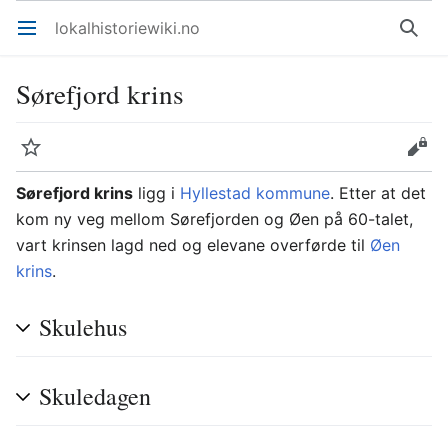
lokalhistoriewiki.no
Åpne hovedmenyen
Søk
Sørefjord krins
Overvåk
Rediger
Sørefjord krins
ligg i
Hyllestad kommune
. Etter at det
kom ny veg mellom Sørefjorden og Øen på 60-talet,
vart krinsen lagd ned og elevane overførde til
Øen
krins
.
Skulehus
Skuledagen