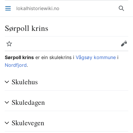
lokalhistoriewiki.no
Åpne hovedmenyen
Søk
Sørpoll krins
Overvåk
Rediger
Sørpoll krins
er ein skulekrins i
Vågsøy kommune
i
Nordfjord
.
Skulehus
Skuledagen
Skulevegen