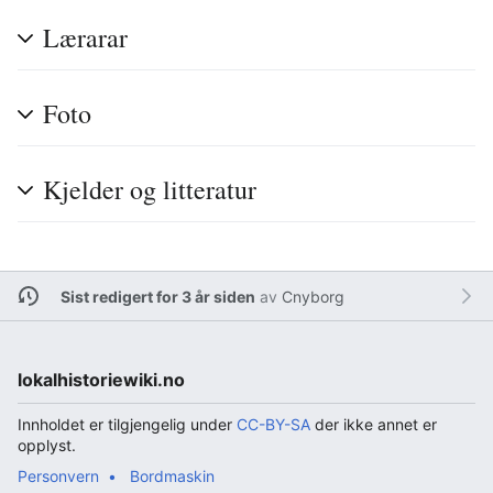
Lærarar
Foto
Kjelder og litteratur
Sist redigert for 3 år siden
av
Cnyborg
lokalhistoriewiki.no
Innholdet er tilgjengelig under
CC-BY-SA
der ikke annet er
opplyst.
Personvern
Bordmaskin