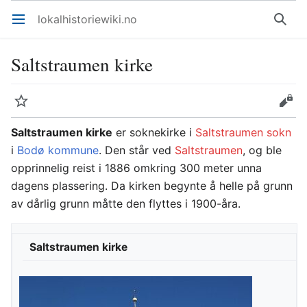
lokalhistoriewiki.no
Åpne hovedmenyen
Søk
Saltstraumen kirke
Overvåk
Rediger
Saltstraumen kirke
er soknekirke i
Saltstraumen sokn
i
Bodø kommune
. Den står ved
Saltstraumen
, og ble
opprinnelig reist i 1886 omkring 300 meter unna
dagens plassering. Da kirken begynte å helle på grunn
av dårlig grunn måtte den flyttes i 1900-åra.
Saltstraumen kirke