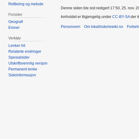
Rettleiing og metode
Denne siden ble sist redigert 17:50, 25. nov. 2
Forsider
Innholdet er tilgjengelig under
CC-BY-SA
der i
Geografi
Personvern
Om lokalhistoriewiki.no
Forbeh
Emner
Verktøy
Lenker hit
Relaterte endringer
Spesialsider
Utskriftsvennlig versjon
Permanent lenke
Sideinformasjon