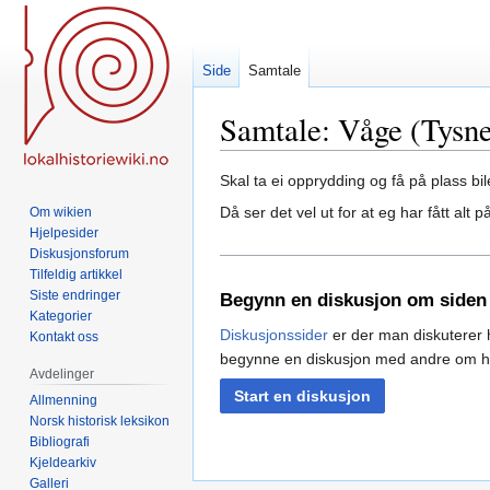
Side
Samtale
Samtale
:
Våge (Tysne
Hopp
Hopp
Skal ta ei opprydding og få på plass bi
til
til
Då ser det vel ut for at eg har fått alt p
Om wikien
navigering
søk
Hjelpesider
Diskusjonsforum
Tilfeldig artikkel
Siste endringer
Begynn en diskusjon om siden
Kategorier
Diskusjonssider
er der man diskuterer h
Kontakt oss
begynne en diskusjon med andre om 
Avdelinger
Start en diskusjon
Allmenning
Norsk historisk leksikon
Bibliografi
Kjeldearkiv
Galleri