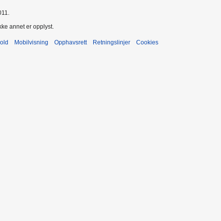
011.
kke annet er opplyst.
old
Mobilvisning
Opphavsrett
Retningslinjer
Cookies