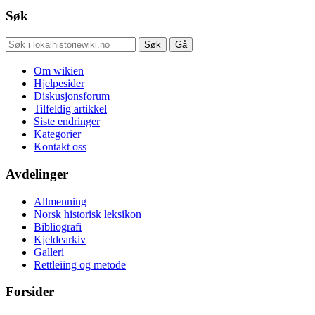
Søk
Om wikien
Hjelpesider
Diskusjonsforum
Tilfeldig artikkel
Siste endringer
Kategorier
Kontakt oss
Avdelinger
Allmenning
Norsk historisk leksikon
Bibliografi
Kjeldearkiv
Galleri
Rettleiing og metode
Forsider