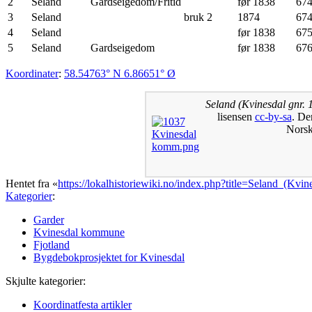
2
Seland
Gardseigedom/Fritid
før 1838
67
3
Seland
bruk 2
1874
67
4
Seland
før 1838
67
5
Seland
Gardseigedom
før 1838
67
Koordinater
:
58.54763° N
6.86651° Ø
Seland (Kvinesdal gnr. 
lisensen
cc-by-sa
. De
Norsk 
Hentet fra «
https://lokalhistoriewiki.no/index.php?title=Seland_(K
Kategorier
:
Garder
Kvinesdal kommune
Fjotland
Bygdebokprosjektet for Kvinesdal
Skjulte kategorier:
Koordinatfesta artikler