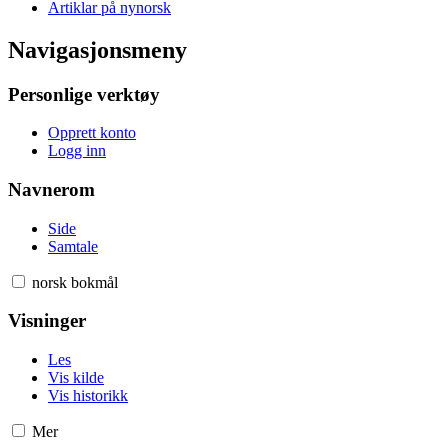
Artiklar på nynorsk
Navigasjonsmeny
Personlige verktøy
Opprett konto
Logg inn
Navnerom
Side
Samtale
norsk bokmål
Visninger
Les
Vis kilde
Vis historikk
Mer