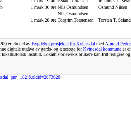
4a
1 mark 19 øre
Aslak Torkelsen
Johannes T. Sela
4b
1 mark 36 øre
Nils Osmundsen
Osmund Nilsen
5
Nils Osmundsen
6
1 mark 28 øre
Torgrim Torstensen
Torsten T. Seland
182)
er ein del av
Bygdebokprosjektet for Kvinesdal
med
Amund Peder
nne digitale utgåva av gards- og ættesoga for
Kvinesdal kommune
er ei
lokalhistorisk institutt. Lokalhistoriewikis brukere kan fritt redigere og
vinesdal_gnr._182)&oldid=2873628
»