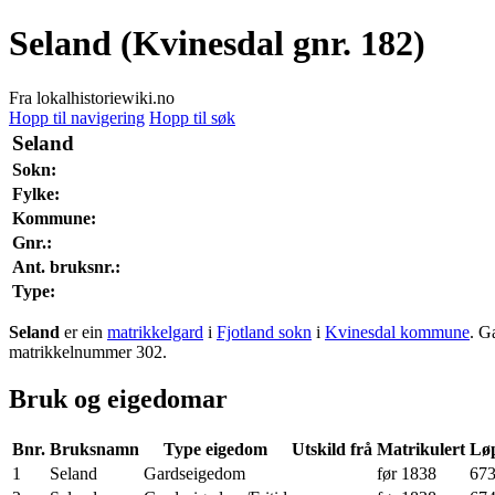
Seland (Kvinesdal gnr. 182)
Fra lokalhistoriewiki.no
Hopp til navigering
Hopp til søk
Seland
Sokn:
Fylke:
Kommune:
Gnr.:
Ant. bruksnr.:
Type:
Seland
er ein
matrikkelgard
i
Fjotland sokn
i
Kvinesdal kommune
. G
matrikkelnummer 302.
Bruk og eigedomar
Bnr.
Bruksnamn
Type eigedom
Utskild frå
Matrikulert
Løp
1
Seland
Gardseigedom
før 1838
67