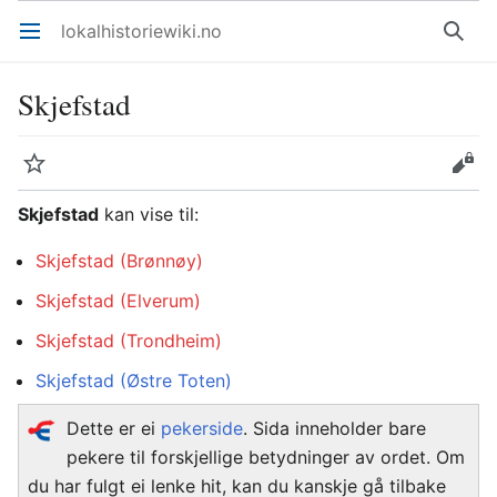
lokalhistoriewiki.no
Åpne hovedmenyen
Søk
Skjefstad
Overvåk
Rediger
Skjefstad
kan vise til:
Skjefstad (Brønnøy)
Skjefstad (Elverum)
Skjefstad (Trondheim)
Skjefstad (Østre Toten)
Dette er ei
pekerside
. Sida inneholder bare
pekere til forskjellige betydninger av ordet. Om
du har fulgt ei lenke hit, kan du kanskje gå tilbake