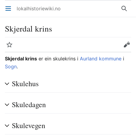
lokalhistoriewiki.no
Åpne hovedmenyen
Søk
Skjerdal krins
Overvåk
Rediger
Skjerdal krins
er ein skulekrins i
Aurland kommune
i
Sogn
.
Skulehus
Skuledagen
Skulevegen