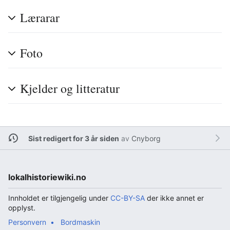
Lærarar
Foto
Kjelder og litteratur
Sist redigert for 3 år siden
av
Cnyborg
lokalhistoriewiki.no
Innholdet er tilgjengelig under
CC-BY-SA
der ikke annet er
opplyst.
Personvern
Bordmaskin