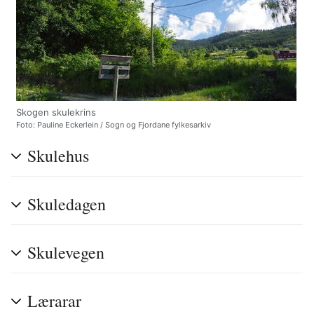
Skogen skulekrins
Foto: Pauline Eckerlein / Sogn og Fjordane fylkesarkiv
Skulehus
Skuledagen
Skulevegen
Lærarar