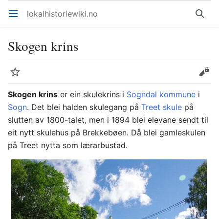
lokalhistoriewiki.no
Åpne hovedmenyen
Søk
Skogen krins
Overvåk
Rediger
Skogen krins
er ein skulekrins i
Sogndal kommune
i
Sogn
. Det blei halden skulegang på
Treet skule
på
slutten av 1800-talet, men i 1894 blei elevane sendt til
eit nytt skulehus på Brekkebøen. Då blei gamleskulen
på Treet nytta som lærarbustad.