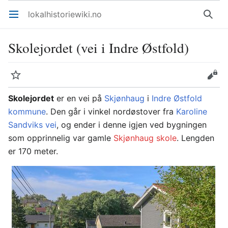
lokalhistoriewiki.no
Åpne hovedmenyen
Søk
Skolejordet (vei i Indre Østfold)
Overvåk
Rediger
Skolejordet
er en vei på
Skjønhaug
i
Indre Østfold
kommune
. Den går i vinkel nordøstover fra
Karoline
Sandviks vei
, og ender i denne igjen ved bygningen
som opprinnelig var gamle
Skjønhaug skole
. Lengden
er 170 meter.