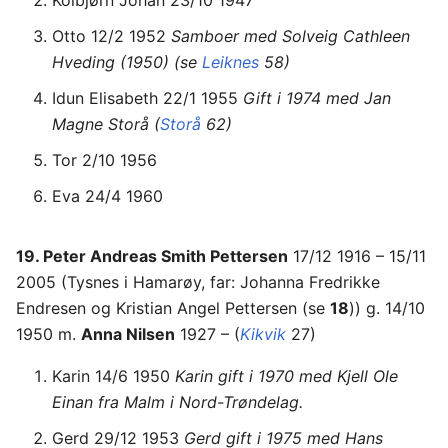
Kolbjørn Johan 23/10 1947
Otto 12/2 1952
Samboer med Solveig Cathleen
Hveding (1950) (se
Leiknes
58)
Idun Elisabeth 22/1 1955
Gift i 1974 med Jan
Magne Storå (
Storå
62)
Tor 2/10 1956
Eva 24/4 1960
19. Peter Andreas Smith Pettersen
17/12 1916 – 15/11
2005 (Tysnes i Hamarøy, far: Johanna Fredrikke
Endresen og Kristian Angel Pettersen (se
18
)) g. 14/10
1950 m.
Anna Nilsen
1927 – (
Kikvik
27)
Karin 14/6 1950
Karin gift i 1970 med Kjell Ole
Einan fra Malm i Nord-Trøndelag.
Gerd 29/12 1953
Gerd gift i 1975 med Hans