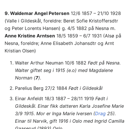
9. Waldemar Angel Petersen
12/6 1857 – 21/10 1928
(Valle i Gildeskål, foreldre: Beret Sofie Kristoffersdtr
og Peter Lorents Hansen) g. 4/5 1882 på Nesna m.
Anne Kristine Arntsen
18/5 1859 – 6/7 1931 (Alsø på
Nesna, foreldre; Anne Elisabeth Johansdtr og Arnt
Kristian Olsen)
Walter Arthur Neuman 10/6 1882
Født på Nesna.
Walter giftet seg i 1915 (e.o) med Magdalene
Norman (
7
).
Parelius Berg 27/2 1884
Født i Gildeskål
Einar Anfeldt 18/3 1887 – 28/11 1919
Født i
Gildeskål. Einar fikk datteren Karla Josefine Marie
3/9 1915. Mor er Inga Marie Iversen (
Drag
25).
Einar til Narvik, gift 1916 i Oslo med Ingrid Camilla
Gaaserud (1893) Oslo.