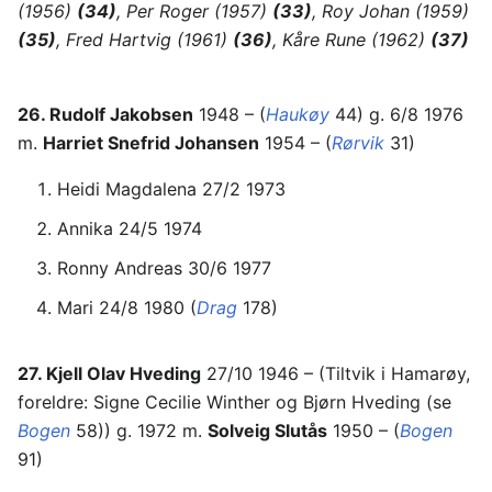
(1956)
(34)
, Per Roger (1957)
(33)
, Roy Johan (1959)
(35)
, Fred Hartvig (1961)
(36)
, Kåre Rune (1962)
(37)
26. Rudolf Jakobsen
1948 – (
Haukøy
44) g. 6/8 1976
m.
Harriet Snefrid Johansen
1954 – (
Rørvik
31)
Heidi Magdalena 27/2 1973
Annika 24/5 1974
Ronny Andreas 30/6 1977
Mari 24/8 1980 (
Drag
178)
27. Kjell Olav Hveding
27/10 1946 – (Tiltvik i Hamarøy,
foreldre: Signe Cecilie Winther og Bjørn Hveding (se
Bogen
58)) g. 1972 m.
Solveig Slutås
1950 – (
Bogen
91)