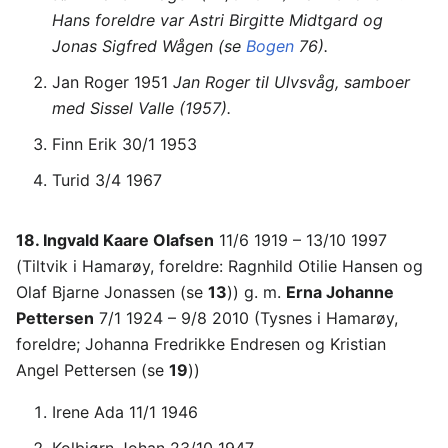
Hans foreldre var Astri Birgitte Midtgard og
Jonas Sigfred Wågen (se
Bogen
76).
Jan Roger 1951
Jan Roger til Ulvsvåg, samboer
med Sissel Valle (1957).
Finn Erik 30/1 1953
Turid 3/4 1967
18. Ingvald Kaare Olafsen
11/6 1919 – 13/10 1997
(Tiltvik i Hamarøy, foreldre: Ragnhild Otilie Hansen og
Olaf Bjarne Jonassen (se
13
)) g. m.
Erna Johanne
Pettersen
7/1 1924 – 9/8 2010 (Tysnes i Hamarøy,
foreldre; Johanna Fredrikke Endresen og Kristian
Angel Pettersen (se
19
))
Irene Ada 11/1 1946