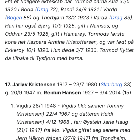
Fra et tidligere ekteskap har Tormod barna Aud 31/5
1920 i Bodø (
Drag
72), Randi 24/9 1921 i Vardø
(
Bogen
88) og Thorbjørn 13/2 1923 i Vardø (
Drag
83).
Han har også Bjørg 11/9 1925, gift i Namsos, og
Oddvar 23/5 1928, gift i Hamarøy. Tormods første
kone het Kaspara Arntine Kristoffersen, og var født på
Ekkerøy 10/1 1896. Hun døde 3/7 1933. Tormod flyttet
da tilbake til Tysfjord med barna.
17. Jarløv Kristensen
1917 – 23/7 1980 (
Skarberg
33)
g. 20/9 1947 m.
Reidun Hansen
1927 – 9/4 2014 (15)
Vigdis 28/1 1948 -
Vigdis fikk sønnen Tommy
(Kristensen) 22/4 1967 og datteren Heidi
(Kristensen) 4/12 1968 , far: Øystein Jarle Haug
(21/1 1947) fra Mo. Vigdis giftet seg senere med
Jørn Håkon Wågen (27/9 1947) fra Trondheim.