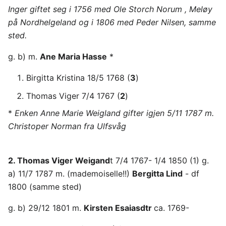
Inger giftet seg i 1756 med Ole Storch Norum , Meløy
på Nordhelgeland og i 1806 med Peder Nilsen, samme
sted.
g. b) m.
Ane Maria Hasse
*
Birgitta Kristina 18/5 1768 (
3
)
Thomas Viger 7/4 1767 (
2
)
*
Enken Anne Marie Weigland gifter igjen 5/11 1787 m.
Christoper Norman fra Ulfsvåg
2. Thomas Viger Weigand
t 7/4 1767- 1/4 1850 (1) g.
a) 11/7 1787 m. (mademoiselle!!)
Bergitta Lind
- df
1800 (samme sted)
g. b) 29/12 1801 m.
Kirsten Esaiasdtr
ca. 1769-