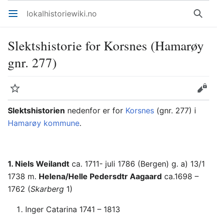
lokalhistoriewiki.no
Åpne hovedmenyen
Søk
Slektshistorie for Korsnes (Hamarøy
gnr. 277)
Overvåk
Rediger
Slektshistorien
nedenfor er for
Korsnes
(gnr. 277) i
Hamarøy kommune
.
1. Niels Weilandt
ca. 1711- juli 1786 (Bergen) g. a) 13/1
1738 m.
Helena/Helle Pedersdtr Aagaard
ca.1698 –
1762 (
Skarberg
1)
Inger Catarina 1741 – 1813