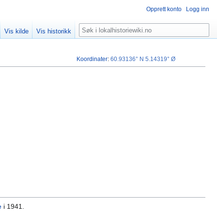
Opprett konto
Logg inn
Søk
Vis kilde
Vis historikk
Koordinater
:
60.93136° N
5.14319° Ø
e
i 1941.