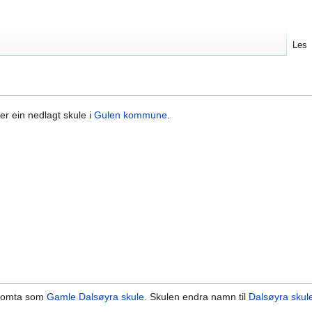
Les
er ein nedlagt skule i
Gulen kommune
.
 tomta som
Gamle Dalsøyra skule
. Skulen endra namn til
Dalsøyra skul