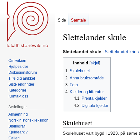
Side
Samtale
Slettelandet skule
Hopp
Hopp
Slettelandet skule
i
Slettelandet krins
til
til
Om wikien
Innhold
navigering
søk
Hjelpesider
1
Skulehuset
Diskusjonsforum
2
Anna bruksområde
Tilfeldig artikkel
Siste endringer
3
Foto
Kategorier
4
Kjelder og litteratur
Kontakt oss
4.1
Prenta kjelder
4.2
Digitale kjelder
Avdelinger
Allmenning
Norsk historisk leksikon
Skulehuset
Bibliografi
Kjeldearkiv
Skulehuset vart bygd i 1923, på same
Galleri