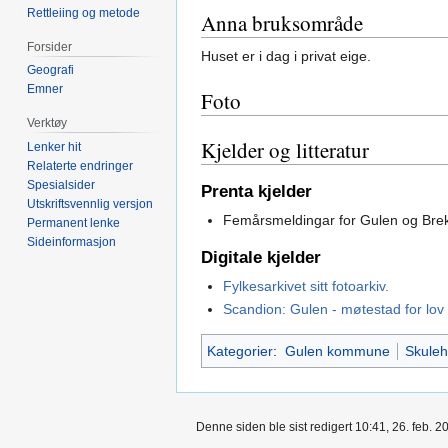
Rettleiing og metode
Anna bruksområde
Forsider
Huset er i dag i privat eige.
Geografi
Emner
Foto
Verktøy
Kjelder og litteratur
Lenker hit
Relaterte endringer
Spesialsider
Prenta kjelder
Utskriftsvennlig versjon
Femårsmeldingar for Gulen og Bre
Permanent lenke
Sideinformasjon
Digitale kjelder
Fylkesarkivet sitt fotoarkiv.
Scandion: Gulen - møtestad for lov 
Kategorier
:
Gulen kommune
Skuleh
Denne siden ble sist redigert 10:41, 26. feb. 2