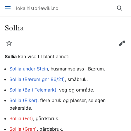
lokalhistoriewiki.no
Åpne hovedmenyen
Søk
Sollia
Overvåk
Rediger
Sollia
kan vise til blant annet:
Sollia under Stein
, husmannsplass i Bærum.
Sollia (Bærum gnr 86/21)
, småbruk.
Sollia (Bø i Telemark)
, veg og område.
Sollia (Eiker)
, flere bruk og plasser, se egen
pekerside.
Sollia (Fet)
, gårdsbruk.
Sollia (Gran)
, gårdsbruk.