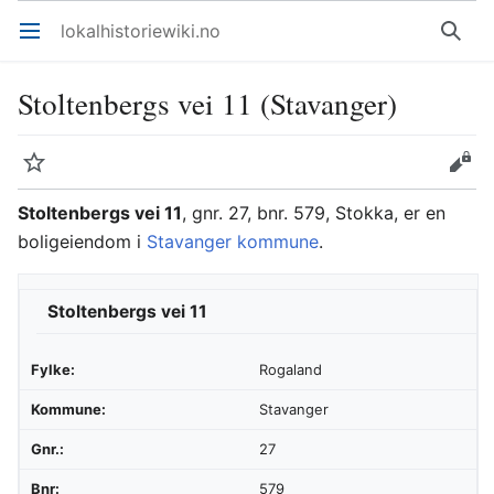
lokalhistoriewiki.no
Åpne hovedmenyen
Søk
Stoltenbergs vei 11 (Stavanger)
Overvåk
Rediger
Stoltenbergs vei 11
, gnr. 27, bnr. 579, Stokka, er en
boligeiendom i
Stavanger kommune
.
Stoltenbergs vei 11
Fylke:
Rogaland
Kommune:
Stavanger
Gnr.:
27
Bnr:
579