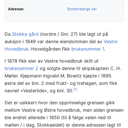
Adresse:
Stoltenbergs vei
Da
Stokka gård
(nordre / Gnr. 27) ble lagt ut på
auksjon i 1849 var denne eiendommen del av
Vestre
Hovedbruk
. Hovedgården fikk
bruksnummer 1
.
I 1878 fikk eier av Vestre hovedbruk skilt ut
bruksnummer 2
og solgte denne til skipskaptein C. H.
Møller. Kjøpmann Ingvald M. Bowitz kjøpte i 1895
østre del av bnr. 2 med frukt- og trehagen, som fikk
[1]
navnet «Vesterlide», og bnr. 30.
Det er usikkert hvor den opprinnelige grensen gikk
mellom Vestre og Østre hovedbruk, men siden grensen
ble endret allerede i 1850 (til å følge veien ned til
møllen / i dag, Stokkaeidet) er denne adressen lagt til