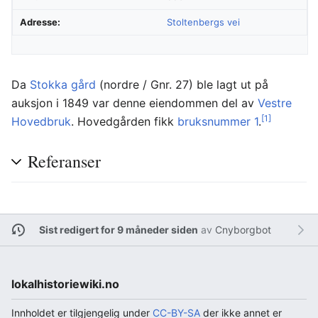
Adresse:
Stoltenbergs vei
Da
Stokka gård
(nordre / Gnr. 27) ble lagt ut på
auksjon i 1849 var denne eiendommen del av
Vestre
[1]
Hovedbruk
. Hovedgården fikk
bruksnummer 1
.
Referanser
Sist redigert for 9 måneder siden
av
Cnyborgbot
lokalhistoriewiki.no
Innholdet er tilgjengelig under
CC-BY-SA
der ikke annet er