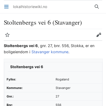
lokalhistoriewiki.no
Åpne hovedmenyen
Søk
Stoltenbergs vei 6 (Stavanger)
Overvåk
Rediger
Stoltenbergs vei 6
, gnr. 27, bnr. 556, Stokka, er en
boligeiendom i
Stavanger kommune
.
Stoltenbergs vei 6
Fylke:
Rogaland
Kommune:
Stavanger
Gnr.:
27
Bnr:
556