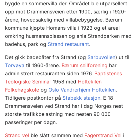
bygde en sommervilla der. Området ble utparsellert
opp mot Drammensveien etter 1900, særlig i 1920-
årene, hovedsakelig med villabebyggelse. Bærum
kommune kjøpte Homans villa i 1923 og et areal
omkring husmannsplassen og anla Strandparken med
badehus, park og
Strand restaurant
.
Det gikk badebåter fra Strand (og
Sarbuvollen
) ut til
Torvøya
til 1960-årene.
Bærum seilforening
har
administrert restauranten siden 1976.
Baptistenes
Teologiske Seminar
1958 med
Holtekilen
Folkehøgskole
og
Oslo Vandrerhjem Holtekilen
.
Tidligere postkontor på
Stabekk stasjon
. E 18
Drammensveien ved Strand har i dag Norges nest
største trafikkbelastning med nesten 90 000
passeringer per døgn.
Strand vel
ble slått sammen med
Fagerstrand Vel
i