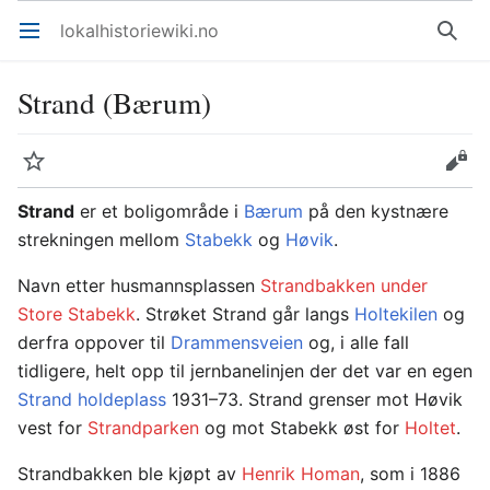
lokalhistoriewiki.no
Åpne hovedmenyen
Søk
Strand (Bærum)
Overvåk
Rediger
Strand
er et boligområde i
Bærum
på den kystnære
strekningen mellom
Stabekk
og
Høvik
.
Navn etter husmannsplassen
Strandbakken under
Store Stabekk
. Strøket Strand går langs
Holtekilen
og
derfra oppover til
Drammensveien
og, i alle fall
tidligere, helt opp til jernbanelinjen der det var en egen
Strand holdeplass
1931–73. Strand grenser mot Høvik
vest for
Strandparken
og mot Stabekk øst for
Holtet
.
Strandbakken ble kjøpt av
Henrik Homan
, som i 1886