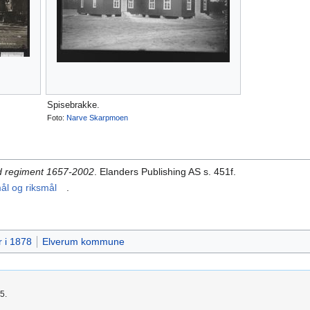
Spisebrakke.
Foto:
Narve Skarpmoen
 regiment 1657-2002
. Elanders Publishing AS s. 451f.
ål og riksmål
.
r i 1878
Elverum kommune
5.