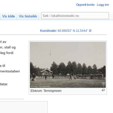
Opprett konto
Logg inn
Søk
Vis kilde
Vis historikk
Koordinater
:
60.88033° N
11.5444° Ø
el av
, stall og
leg fordi
 til
imentsstaben
datar.
Elverum. Terningmoen