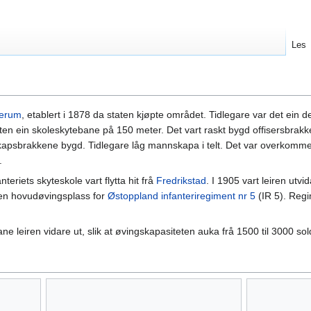
Les
verum
, etablert i 1878 da staten kjøpte området. Tidlegare var det ein d
en ein skoleskytebane på 150 meter. Det vart raskt bygd offisersbrakker
skapsbrakkene bygd. Tidlegare låg mannskapa i telt. Det var overkomme
.
teriets skyteskole vart flytta hit frå
Fredrikstad
. I 1905 vart leiren utvida
iren hovudøvingsplass for
Østoppland infanteriregiment nr 5
(IR 5). Reg
e leiren vidare ut, slik at øvingskapasiteten auka frå 1500 til 3000 sol