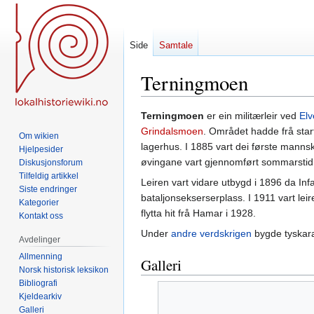
Side
Samtale
Terningmoen
Hopp
Hopp
Terningmoen
er ein militærleir ved
El
til
til
Grindalsmoen
. Området hadde frå start
Om wikien
navigering
søk
lagerhus. I 1885 vart dei første mann
Hjelpesider
øvingane vart gjennomført sommarstid
Diskusjonsforum
Tilfeldig artikkel
Leiren vart vidare utbygd i 1896 da Infan
Siste endringer
bataljonsekserserplass. I 1911 vart le
Kategorier
flytta hit frå Hamar i 1928.
Kontakt oss
Under
andre verdskrigen
bygde tyskaran
Avdelinger
Allmenning
Galleri
Norsk historisk leksikon
Bibliografi
Kjeldearkiv
Galleri