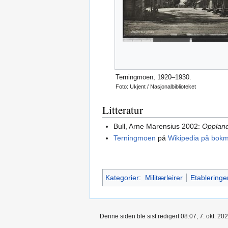
Terningmoen, 1920–1930.
Foto: Ukjent / Nasjonalbiblioteket
Litteratur
Bull, Arne Marensius 2002:
Oppland
Terningmoen
på
Wikipedia på bokm
Kategorier
:
Militærleirer
Etableringe
Denne siden ble sist redigert 08:07, 7. okt. 202