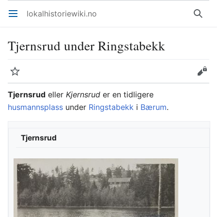
lokalhistoriewiki.no
Åpne hovedmenyen
Søk
Tjernsrud under Ringstabekk
Overvåk
Rediger
Tjernsrud
eller
Kjernsrud
er en tidligere
husmannsplass
under
Ringstabekk
i
Bærum
.
Tjernsrud