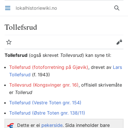
lokalhistoriewiki.no
Åpne hovedmenyen
Søk
Tollefsrud
Overvåk
Rediger
Tollefsrud
(også skrevet
Tollevsrud
) kan syne til:
Tollefsrud (fotoforretning på Gjøvik)
, drevet av
Lars
Tollefsrud
(f. 1943)
Tollevsrud (Kongsvinger gnr. 16)
, offisiell skrivemåte
er
Tollerud
Tollefsrud (Vestre Toten gnr. 154)
Tollefsrud (Østre Toten gnr. 138/11)
Dette er ei
pekerside
. Sida inneholder bare