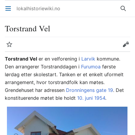
lokalhistoriewiki.no
Åpne hovedmenyen
Søk
Torstrand Vel
Overvåk
Rediger
Torstrand Vel
er en velforening i
Larvik
kommune.
Den arrangerer Torstranddagen i
Furumoa
første
lørdag etter skolestart. Tanken er et enkelt uformelt
arrangement, hvor torstrandfolk kan møtes.
Grendehuset har adressen
Dronningens gate 19
. Det
konstituerende møtet ble holdt
10. juni
1954
.