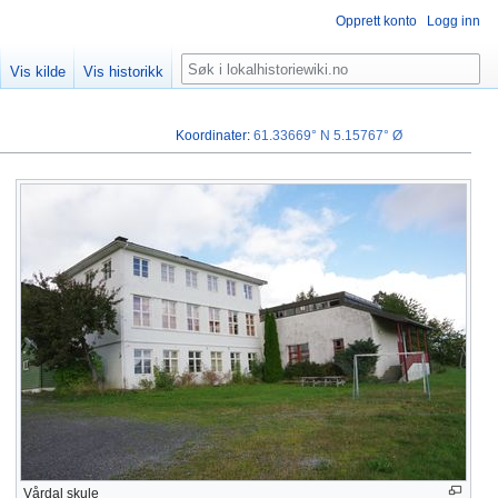
Opprett konto
Logg inn
Søk
Vis kilde
Vis historikk
Koordinater
:
61.33669° N
5.15767° Ø
Vårdal skule