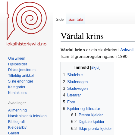
Side
Samtale
Vårdal krins
Hopp
Hopp
Vårdal krins
er ein skulekrins i
Askvol
til
til
fram til grensereguleringane i 1990.
Om wikien
navigering
søk
Hjelpesider
Innhold
Diskusjonsforum
1
Skulehus
Tilfeldig artikkel
Siste endringer
2
Skuledagen
Kategorier
3
Skulevegen
Kontakt oss
4
Lærarar
5
Foto
Avdelinger
6
Kjelder og litteratur
Allmenning
6.1
Prenta kjelder
Norsk historisk leksikon
6.2
Digitale kjelder
Bibliografi
Kjeldearkiv
6.3
Ikkje-prenta kjelder
Galleri