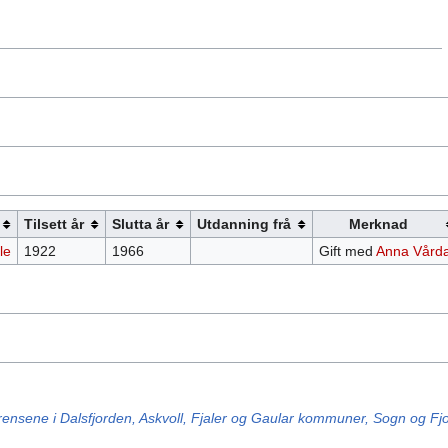
Tilsett år
Slutta år
Utdanning frå
Merknad
le
1922
1966
Gift med
Anna Vårda
nsene i Dalsfjorden, Askvoll, Fjaler og Gaular kommuner, Sogn og Fj