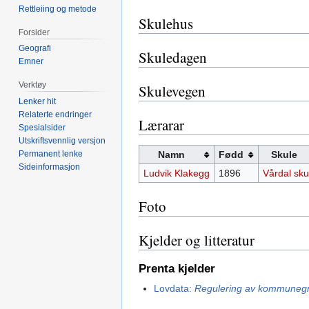
Rettleiing og metode
Skulehus
Forsider
Geografi
Skuledagen
Emner
Verktøy
Skulevegen
Lenker hit
Relaterte endringer
Lærarar
Spesialsider
Utskriftsvennlig versjon
Permanent lenke
Namn
Fødd
Skule
Sideinformasjon
Ludvik Klakegg
1896
Vårdal sku
Foto
Kjelder og litteratur
Prenta kjelder
Lovdata:
Regulering av kommunegre