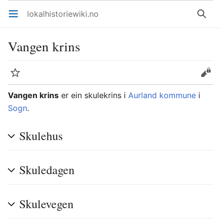
lokalhistoriewiki.no
Åpne hovedmenyen
Søk
Vangen krins
Overvåk
Rediger
Vangen krins
er ein skulekrins i
Aurland kommune
i
Sogn
.
Skulehus
Skuledagen
Skulevegen