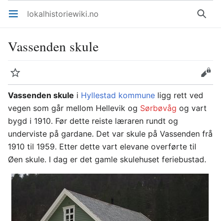
lokalhistoriewiki.no
Åpne hovedmenyen
Søk
Vassenden skule
Overvåk
Rediger
Vassenden skule
i
Hyllestad kommune
ligg rett ved
vegen som går mellom Hellevik og
Sørbøvåg
og vart
bygd i 1910. Før dette reiste læraren rundt og
underviste på gardane. Det var skule på Vassenden frå
1910 til 1959. Etter dette vart elevane overførte til
Øen skule. I dag er det gamle skulehuset feriebustad.