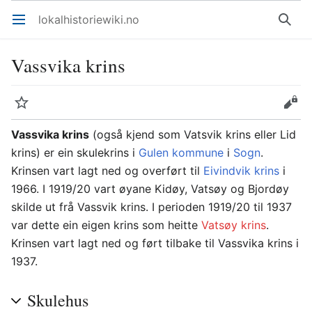
lokalhistoriewiki.no
Åpne hovedmenyen
Søk
Vassvika krins
Overvåk
Rediger
Vassvika krins
(også kjend som Vatsvik krins eller Lid
krins) er ein skulekrins i
Gulen kommune
i
Sogn
.
Krinsen vart lagt ned og overført til
Eivindvik krins
i
1966. I 1919/20 vart øyane Kidøy, Vatsøy og Bjordøy
skilde ut frå Vassvik krins. I perioden 1919/20 til 1937
var dette ein eigen krins som heitte
Vatsøy krins
.
Krinsen vart lagt ned og ført tilbake til Vassvika krins i
1937.
Skulehus