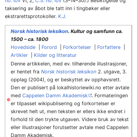
no. lov
VI, 2;
C.5. no. lov
(3–14–30).) Besiktigelse og
taksering av åbot ble tatt inn i tingbøker eller
ekstrarettsprotokoller.
K.J.
Norsk historisk leksikon
. Kultur og samfunn ca.
1500 – ca. 1800
Hovedside
|
Forord
|
Forkortelser
|
Forfattere
|
Artikler
|
Kilder og litteratur
Denne artikkelen, med ev. tilhørende illustrasjoner,
er hentet fra
Norsk historisk leksikon
2. utgave, 3.
opplag (2004), og er beskyttet av opphavsrett.
Den er publisert på lokalhistoriewiki.no etter avtale
med
Cappelen Damm Akademisk
. Formateringen
er tilpasset wikipublisering og forkortelser er
skrevet helt ut, men teksten er ellers ikke endret i
forhold til den trykte utgaven. Videre bruk av tekst
eller illustrasjoner forutsetter avtale med Cappelen
Damm Akademisk.