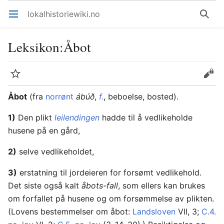
lokalhistoriewiki.no
Åpne hovedmenyen
Søk
Leksikon
:
Åbot
Overvåk
Rediger
Åbot
(fra
norrønt
ábúð
,
f.
, beboelse, bosted).
1)
Den plikt
leilendingen
hadde til å vedlikeholde
husene på en gård,
2)
selve vedlikeholdet,
3)
erstatning til jordeieren for forsømt vedlikehold.
Det siste også kalt
åbots-fall
, som ellers kan brukes
om forfallet på husene og om forsømmelse av plikten.
(Lovens bestemmelser om åbot:
Landsloven
VII, 3;
C.4.