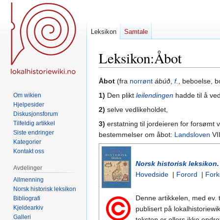
Leksikon
Samtale
Leksikon
:
Åbot
Hopp
Hopp
Åbot
(fra
norrønt
ábúð
,
f.
, beboelse, b
til
til
1)
Den plikt
leilendingen
hadde til å ve
Om wikien
navigering
søk
Hjelpesider
2)
selve vedlikeholdet,
Diskusjonsforum
Tilfeldig artikkel
3)
erstatning til jordeieren for forsømt 
Siste endringer
bestemmelser om åbot:
Landsloven
VII
Kategorier
Kontakt oss
Norsk historisk leksikon
Avdelinger
Hovedside
|
Forord
|
Fork
Allmenning
Norsk historisk leksikon
Denne artikkelen, med ev. t
Bibliografi
Kjeldearkiv
publisert på lokalhistoriewi
Galleri
teksten er ellers ikke endr