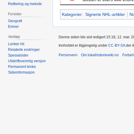
Rettleiing og metode
Forsider
Kategorier
:
Signerte NHL-artikler
No
Geografi
Emner
Verktøy
Denne siden ble sist redigert 15:18, 12. mar. 2
Lenker hit
Innholdet er tilgjengelig under
CC-BY-SA
der i
Relaterte endringer
Personvern
Om lokalhistoriewiki.no
Forbeh
Spesialsider
Utskriftsvennlig versjon
Permanent lenke
Sideinformasjon