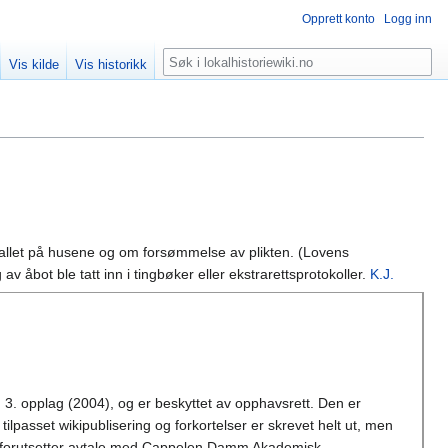
Opprett konto
Logg inn
Søk
Vis kilde
Vis historikk
fallet på husene og om forsømmelse av plikten. (Lovens
v åbot ble tatt inn i tingbøker eller ekstrarettsprotokoller.
K.J.
 3. opplag (2004), og er beskyttet av opphavsrett. Den er
tilpasset wikipublisering og forkortelser er skrevet helt ut, men
joner forutsetter avtale med Cappelen Damm Akademisk.