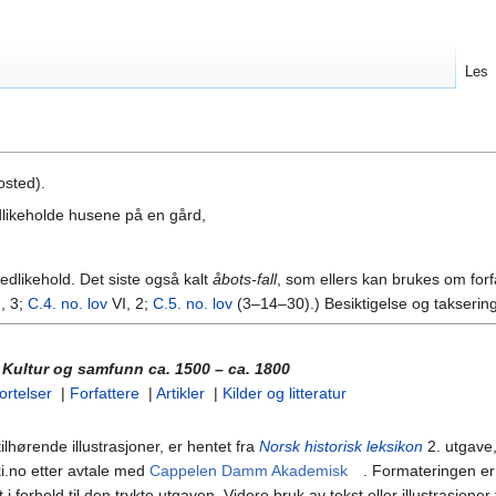
Les
osted).
dlikeholde husene på en gård,
vedlikehold. Det siste også kalt
åbots-fall
, som ellers kan brukes om for
, 3;
C.4. no. lov
VI, 2;
C.5. no. lov
(3–14–30).) Besiktigelse og taksering a
. Kultur og samfunn ca. 1500 – ca. 1800
ortelser
|
Forfattere
|
Artikler
|
Kilder og litteratur
ilhørende illustrasjoner, er hentet fra
Norsk historisk leksikon
2. utgave,
ki.no etter avtale med
Cappelen Damm Akademisk
. Formateringen er 
et i forhold til den trykte utgaven. Videre bruk av tekst eller illustras